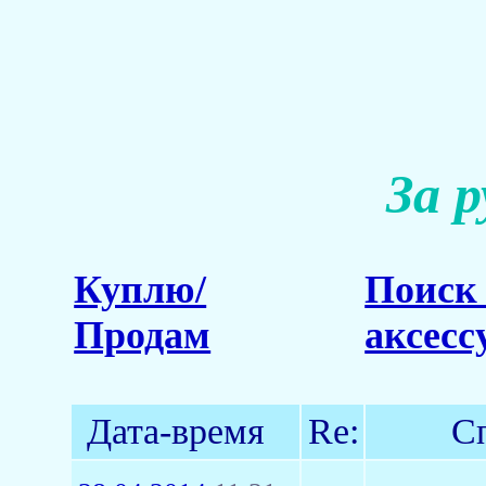
За 
Куплю/
Поиск 
Продам
аксесс
Дата-время
Re:
С