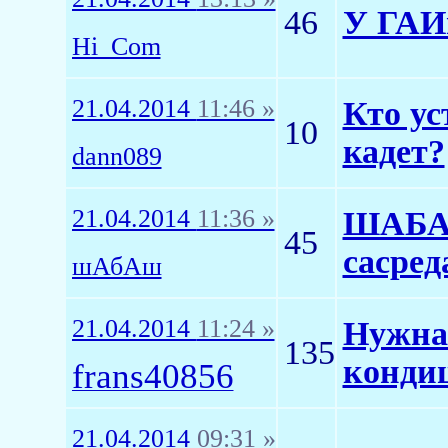
46
У ГАИ
Hi_Com
21.04.2014
11:46 »
Кто ус
10
кадет?
dann089
21.04.2014
11:36 »
ШАБАШ
45
сасред
шАбАш
21.04.2014
11:24 »
Нужна
135
конди
frans40856
21.04.2014
09:31 »