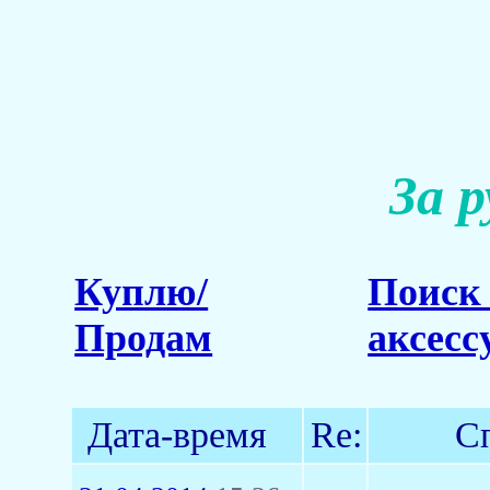
За 
Куплю/
Поиск 
Продам
аксесс
Дата-время
Re:
С