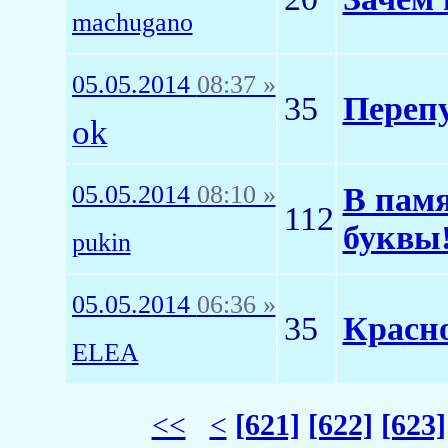
machugano
05.05.2014
08:37 »
35
Перепу
ok
05.05.2014
08:10 »
В памя
112
буквы
pukin
05.05.2014
06:36 »
35
Красн
ELEA
<<
<
[621]
[622]
[623]