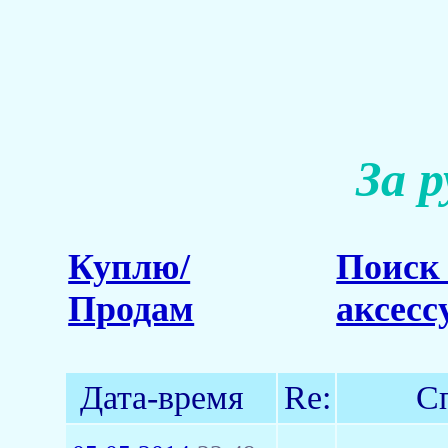
За 
Куплю/
Поиск 
Продам
аксесс
Дата-время
Re:
С