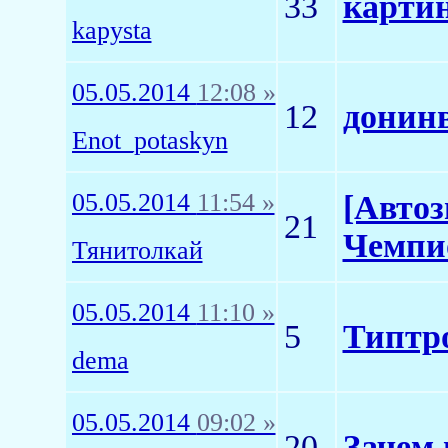
33
карти
kapysta
05.05.2014
12:08 »
12
донинв
Enot_potaskyn
05.05.2014
11:54 »
[Автоз
21
Чемпи
Тянитолкай
05.05.2014
11:10 »
5
Типтро
dema
05.05.2014
09:02 »
20
Зачем 