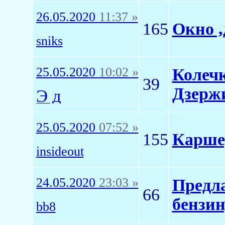
26.05.2020
11:37 »
165
Окно ,
sniks
25.05.2020
10:02 »
Колечк
39
Дзерж
Э д
25.05.2020
07:52 »
155
Каршер
insideout
24.05.2020
23:03 »
Предла
66
бензин
bb8