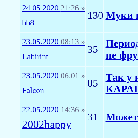
24.05.2020
21:26 »
130
Муки в
bb8
23.05.2020
08:13 »
Период
35
не фр
Labirint
23.05.2020
06:01 »
Так у
85
КАРАН
Falcon
22.05.2020
14:36 »
31
Может 
2002happy