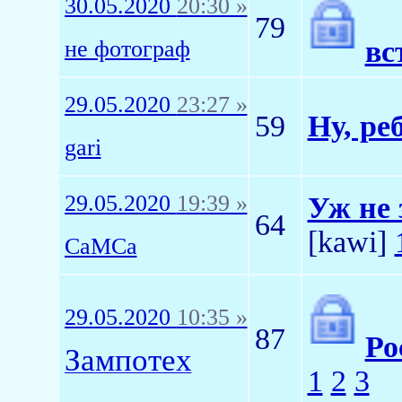
30.05.2020
20:30 »
79
вс
не фотограф
29.05.2020
23:27 »
59
Ну, ре
gari
29.05.2020
19:39 »
Уж не 
64
[kawi]
CaMCa
29.05.2020
10:35 »
87
Ро
Зампотех
1
2
3