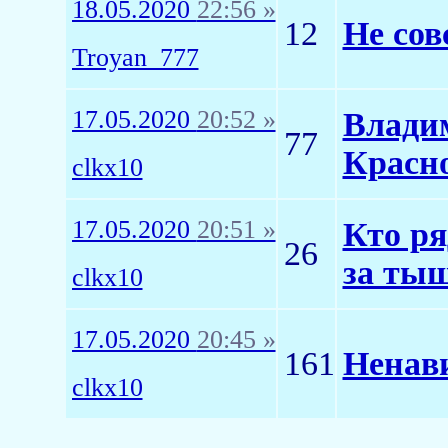
18.05.2020
22:56 »
12
Не сов
Troyan_777
17.05.2020
20:52 »
Влади
77
Красно
clkx10
17.05.2020
20:51 »
Кто ря
26
за ты
clkx10
17.05.2020
20:45 »
161
Ненави
clkx10