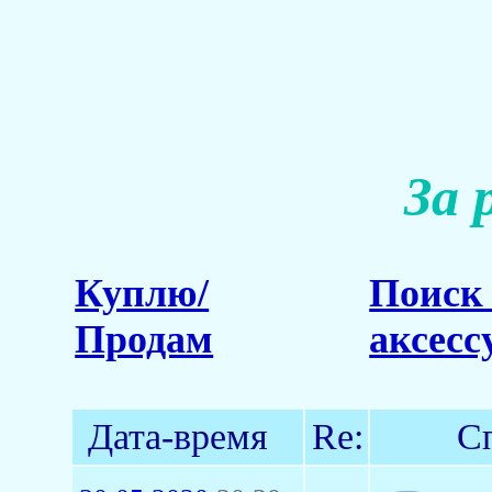
За 
Куплю/
Поиск 
Продам
аксесс
Дата-время
Re:
С