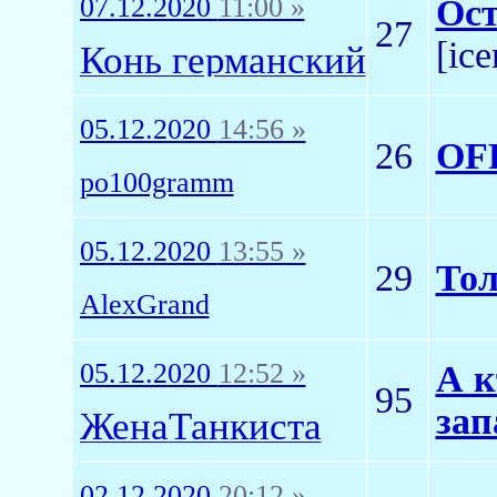
07.12.2020
11:00 »
Ост
27
[ic
Конь германский
05.12.2020
14:56 »
26
OFF
po100gramm
05.12.2020
13:55 »
29
То
AlexGrand
05.12.2020
12:52 »
А к
95
зап
ЖенаТанкиста
02.12.2020
20:12 »