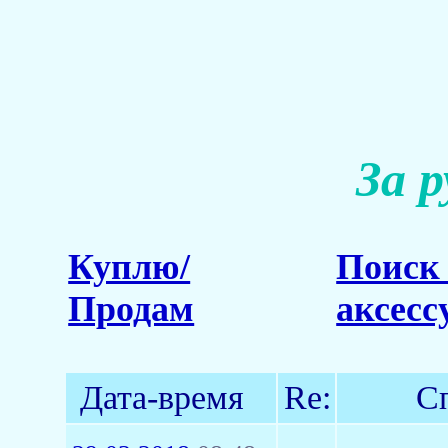
За 
Куплю/
Поиск 
Продам
аксесс
Дата-время
Re:
С