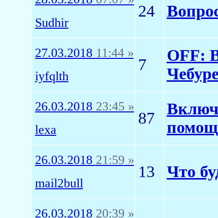
24
Вопрос
Sudhir
27.03.2018
11:44 »
OFF: В
7
Чебур
iyfqlth
26.03.2018
23:45 »
Включ
87
помощ
lexa
26.03.2018
21:59 »
13
Что бу
mail2bull
26.03.2018
20:39 »