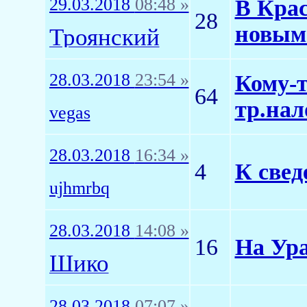
29.03.2018
08:48 »
В Крас
28
новым
Троянский
28.03.2018
23:54 »
Кому-т
64
тр.нал
vegas
28.03.2018
16:34 »
4
К свед
ujhmrbq
28.03.2018
14:08 »
16
На Ур
Шико
28.03.2018
07:07 »