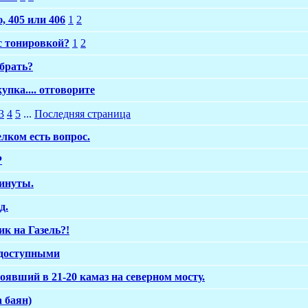
, 405 или 406
1
2
 с тонировкой?
1
2
 брать?
упка.... отговорите
3
4
5
...
Последняя страница
лком есть вопрос.
Р
минуты.
д.
к на Газель?!
 доступными
тоявший в 21-20 камаз на северном мосту.
а баян)