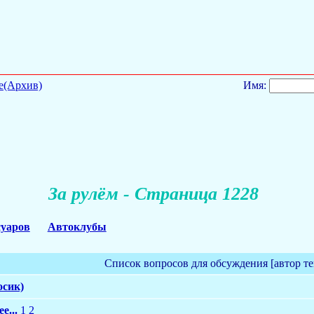
е(Архив)
Имя:
За рулём - Страница 1228
суаров
Автоклубы
Список вопросов для обсуждения [автор т
осик)
е...
1
2