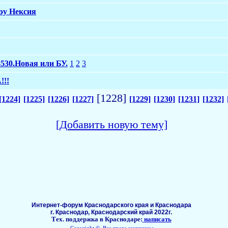
Дэу Нексия
530.Новая или БУ.
1
2
3
!!!
[1228]
[1224]
[1225]
[1226]
[1227]
[1229]
[1230]
[1231]
[1232]
[Добавить новую тему]
Интернет-форум Краснодарского края и Краснодара
г. Краснодар, Краснодарский край 2022г.
Тех. поддержка в Краснодаре:
написать
Copyright ©, Все права защищены