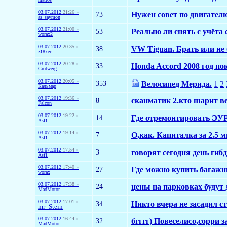
03.07.2012
21:26 »
73
Нужен совет по двигателю
as_saymon
03.07.2012
21:00 »
53
Реально ли снять с учёта
worax2
03.07.2012
20:35 »
38
VW Tiguan. Брать или не
z18xer
03.07.2012
20:28 »
33
Honda Accord 2008 год пок
Grotwerg
03.07.2012
20:05 »
353
Велосипед Мерида.
1
2
Кальмар
03.07.2012
19:36 »
8
сканматик 2.кто шарит ве
Falcon
03.07.2012
19:22 »
14
Где отремонтировать ЭУ
Asf1
03.07.2012
19:14 »
7
О,как. Капиталка за 2.5 
Asf1
03.07.2012
17:54 »
3
говорят сегодня день гибд
Asf1
03.07.2012
17:40 »
27
Где можно купить багажни
worax
03.07.2012
17:38 »
24
цены на парковках будут
MadMotor
03.07.2012
17:01 »
34
Никто вчера не засадил с
mr_Stein
03.07.2012
16:44 »
32
бгггг) Повеселисо,сорри з
MadMotor