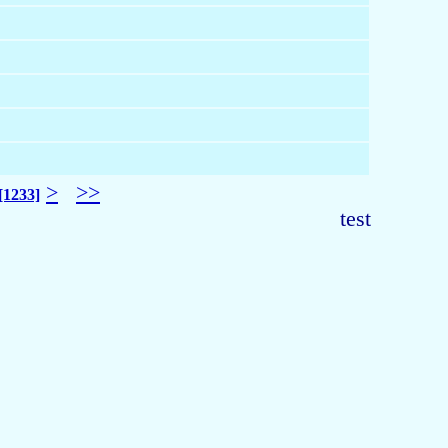
>
>>
[1233]
test