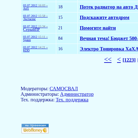
03.07.2012
16:03 »
18
Потек радиатор на авто 
Asf1
03.07.2012
15:58 »
15
Подскажите автодром
Экстасенс
03.07.2012
15:34 »
21
Помогите найти
СерыйПР
03.07.2012
15:11 »
84
Вечная тема! Бюджет 500-
Spaun
03.07.2012
14:21 »
16
Электро Тонировка ХаХА
KDD
<<
<
[1223]
Модераторы:
САМОСВАЛ
Aдминистраторы:
Администратор
Тех. поддержка:
Тех. поддержка