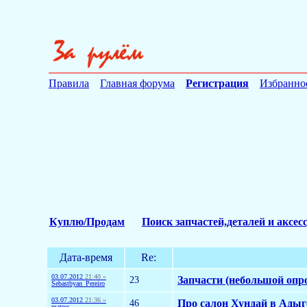
Правила
Главная форума
Регистрация
Избранно
Куплю/Продам
Поиск запчастей,деталей и аксес
Дата-время
Re:
03.07.2012
21:40 »
23
Запчасти (небольшой опр
Sebastbyan_Pereiro
03.07.2012
21:36 »
46
Про салон Хундай в Адыге
matros