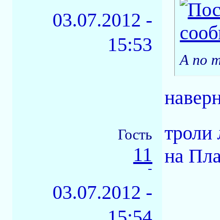
03.07.2012 -
15:53
А по 
навер
троли 
Гость
11
на Пл
-
03.07.2012 -
15:54