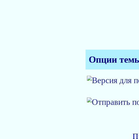
Опции тем
П