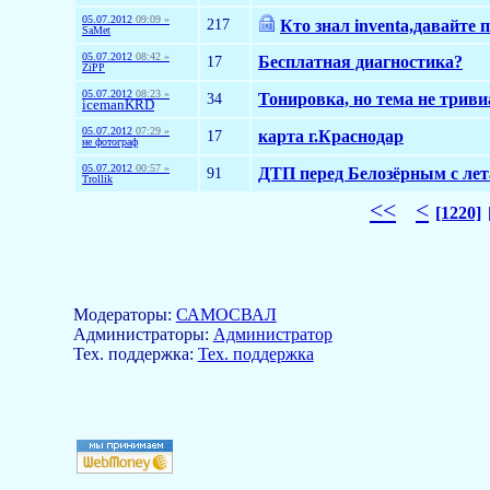
05.07.2012
09:09 »
217
Кто знал inventa,давайте п
SaMet
05.07.2012
08:42 »
17
Бесплатная диагностика?
ZiPP
05.07.2012
08:23 »
34
Тонировка, но тема не тривиа
icemanKRD
05.07.2012
07:29 »
17
карта г.Краснодар
не фотограф
05.07.2012
00:57 »
91
ДТП перед Белозёрным с ле
Trollik
<<
<
[1220]
Модераторы:
САМОСВАЛ
Aдминистраторы:
Администратор
Тех. поддержка:
Тех. поддержка