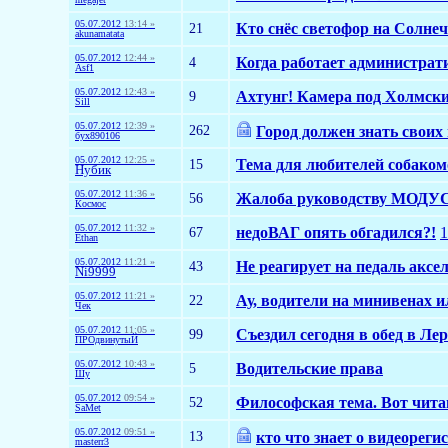
05.07.2012
13:14 »
21
Кто снёс светофор на Солне
akunamatata
05.07.2012
12:44 »
4
Когда работает администрат
Asf1
05.07.2012
12:43 »
9
Ахтунг! Камера под Холмск
Sill
05.07.2012
12:39 »
262
Город должен знать своих 
бух890106
05.07.2012
12:25 »
15
Тема для любителей собако
Нyбик
05.07.2012
11:36 »
56
Жалоба руководству МОДУ
Космос
05.07.2012
11:32 »
67
недоВАГ опять обгадился?!
1
Ethan
05.07.2012
11:21 »
43
Не реагирует на педаль аксе
Ni9999
05.07.2012
11:21 »
22
Ау, водители на минивенах ил
Чек
05.07.2012
11:05 »
99
Съездил сегодня в обед в Лер
ПРОдвинутыЙ
05.07.2012
10:43 »
5
Водительские права
Шу
05.07.2012
09:54 »
52
Философская тема. Вот чита
SaMet
05.07.2012
09:51 »
13
кто что знает о видеореги
masterr3