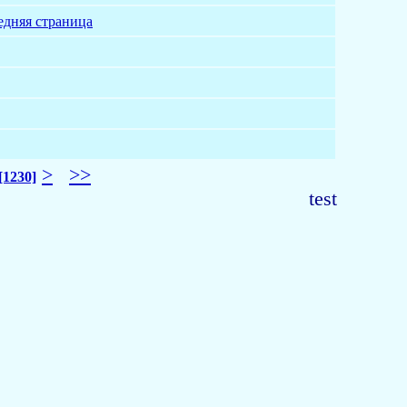
едняя страница
>
>>
[1230]
test