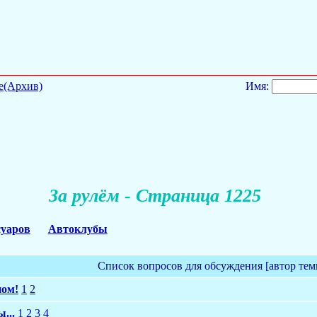
е(Архив)
Имя:
За рулём - Страница 1225
суаров
Автоклубы
Список вопросов для обсуждения [автор тем
ном!
1
2
...
1
2
3
4