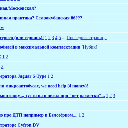
чная/Московская?
ивная практика? Старокубанская 86???
им
героев (или героинь)!
1
2
3
4
5
...
Последняя страница
мобилей в максимальной комплектации
[Нyбик]
С
1
2
2
лератора Jaguar S-Type
1
2
и микроавтобусах, we need help (4 money)!
монтовку..., тут кто-то писал про "нет разметки"...
1
2
3
ю про ДТП например в Белозёрном....
1
2
страторе Cyfron DV