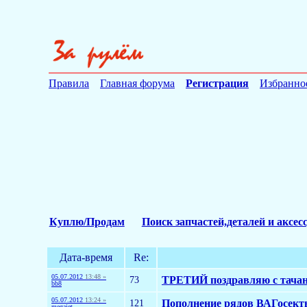
Правила
Главная форума
Регистрация
Избранно
Куплю/Продам
Поиск запчастей,деталей и аксес
Дата-время
Re:
05.07.2012
13:48 »
73
ТРЕТИЙ поздравляю с тача
bb8
05.07.2012
13:24 »
121
Пополнение рядов ВАГосекты
megajet