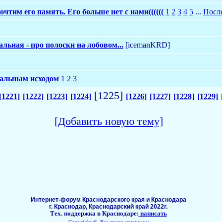
очтим его память. Его больше нет с нами((((((
1
2
3
4
5
...
Посл
льная - про полоски на лобовом...
[icemanKRD]
тальным исходом
1
2
3
[1225]
[1221]
[1222]
[1223]
[1224]
[1226]
[1227]
[1228]
[1229]
[Добавить новую тему]
Интернет-форум Краснодарского края и Краснодара
г. Краснодар, Краснодарский край 2022г.
Тех. поддержка в Краснодаре:
написать
Copyright ©, Все права защищены