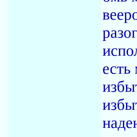
веер
разо
испо
есть
избыт
избы
наде