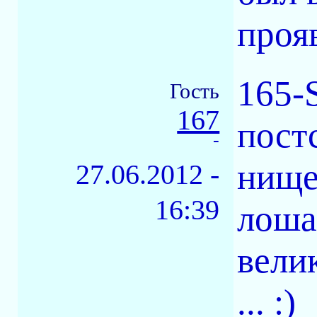
проя
165-
Гость
167
пост
-
нище
27.06.2012 -
16:39
лоша
вели
... :)