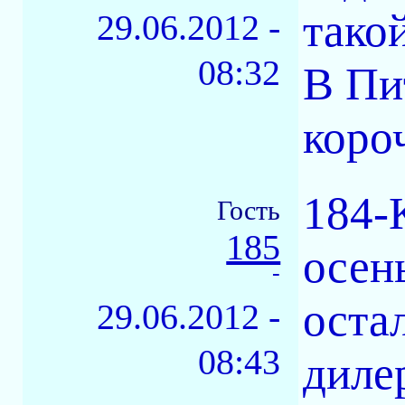
тако
29.06.2012 -
08:32
В Пи
короч
184-
Гость
185
осень
-
оста
29.06.2012 -
08:43
диле