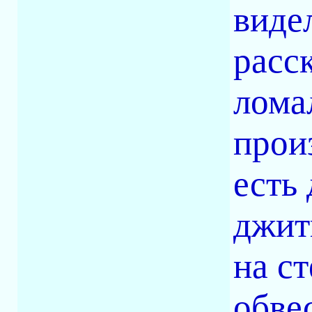
виде
расс
лома
прои
есть
джит
на с
обвес