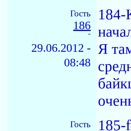
184-
Гость
186
нача
-
Я та
29.06.2012 -
08:48
сред
байк
очен
185-
Гость