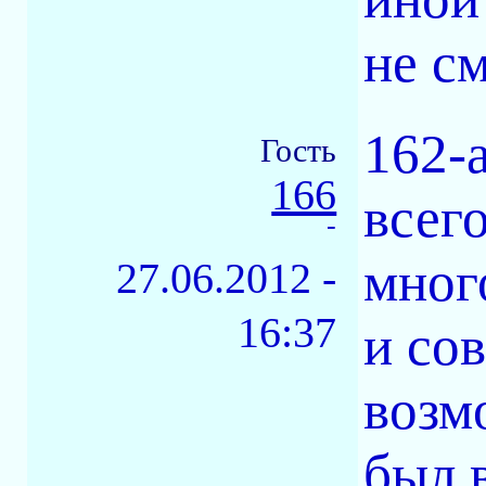
не см
162-a
Гость
166
всег
-
мног
27.06.2012 -
16:37
и со
возм
был 