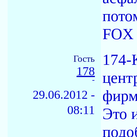
пото
FOX 
174-
Гость
178
цент
-
фирм
29.06.2012 -
08:11
Это 
подо