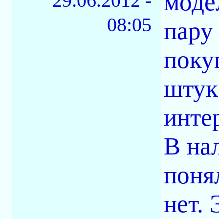
моде
29.06.2012 -
08:05
пару
поку
штук
инте
В на
поня
нет.