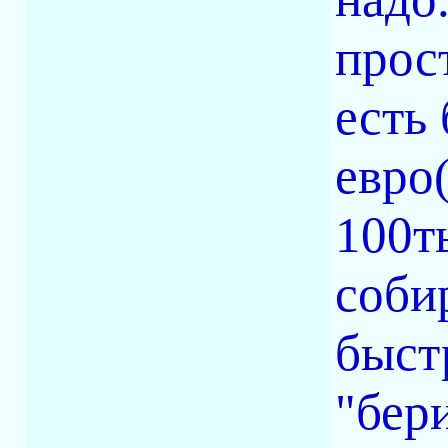
прос
есть
евро
100т
соби
быст
"бери