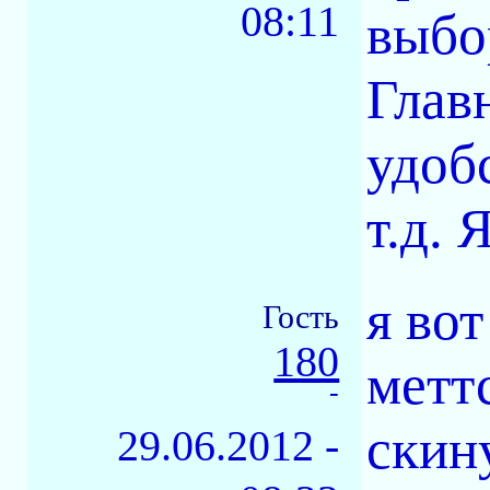
08:11
выбо
Глав
удоб
т.д. 
я во
Гость
180
метт
-
скин
29.06.2012 -