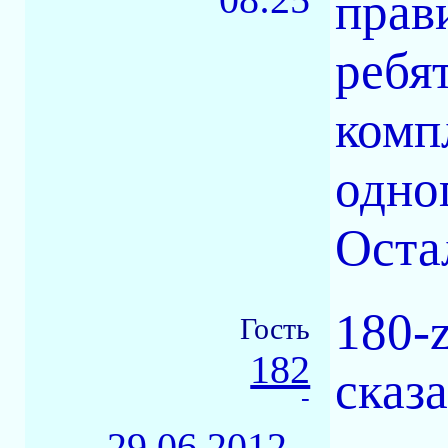
прав
ребя
комп
одно
Оста
180-
Гость
182
сказа
-
29.06.2012 -