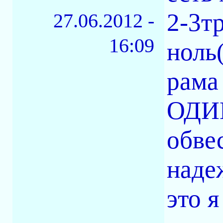
2-3т
27.06.2012 -
16:09
ноль
рама 
ОДИ
обвес
наде
это 