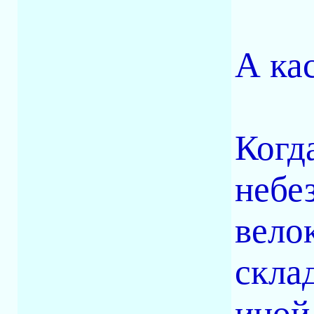
А ка
Когд
небе
вело
скла
иной