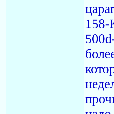
царап
158-
500d-
боле
кото
неде
проч
надо