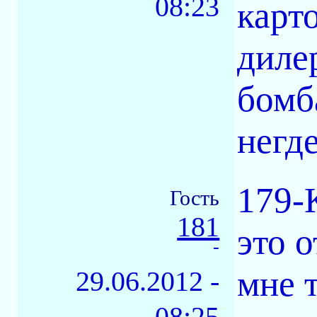
08:23
карт
диле
бомб
негд
179-
Гость
181
это 
-
мне 
29.06.2012 -
08:25