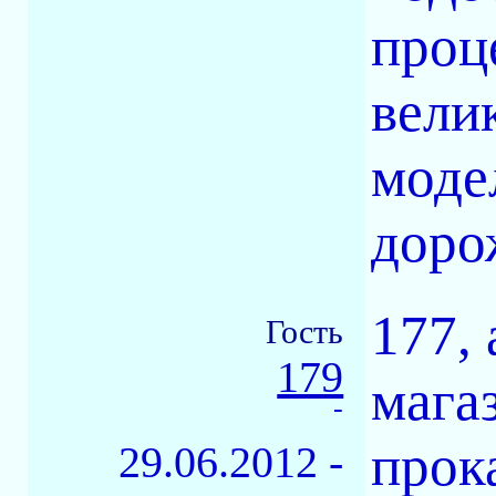
проц
вели
моде
дорож
177,
Гость
179
мага
-
прок
29.06.2012 -