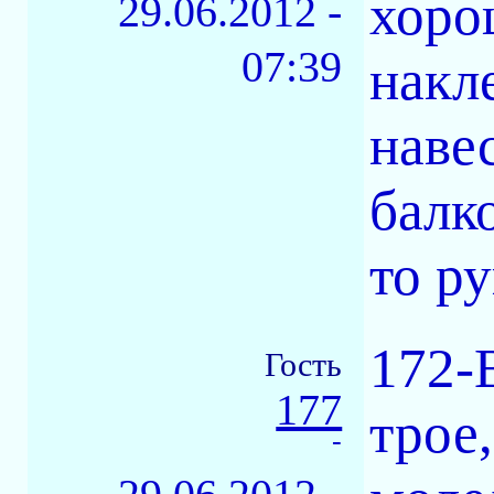
хоро
29.06.2012 -
07:39
накл
наве
балк
то ру
172-
Гость
177
трое
-