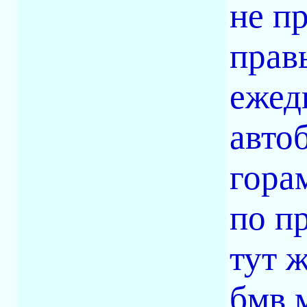
не п
прав
ежед
авто
гора
по п
тут 
бмв 