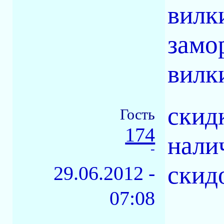
вилк
замо
вилки
скид
Гость
174
нали
-
скид
29.06.2012 -
07:08