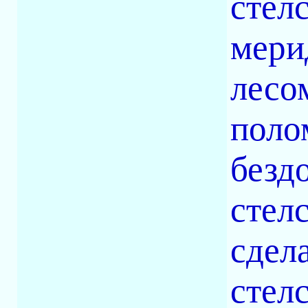
стел
мери
лесо
поло
бездо
стел
сдела
стел