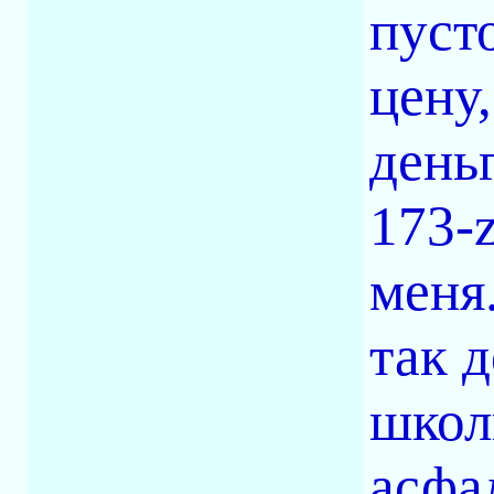
пуст
цену
день
173-
меня
так 
школ
асфа