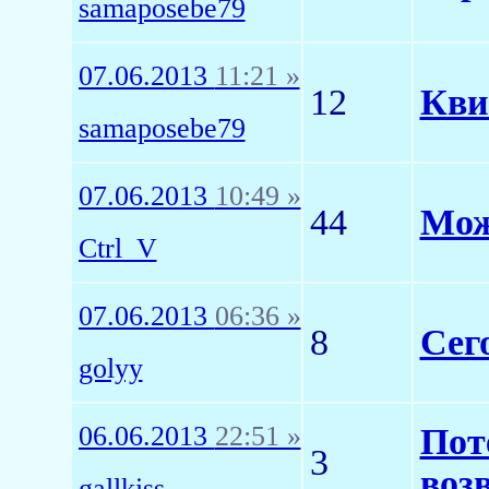
samaposebe79
07.06.2013
11:21 »
12
Кви
samaposebe79
07.06.2013
10:49 »
44
Мож
Ctrl_V
07.06.2013
06:36 »
8
Сег
golyy
06.06.2013
22:51 »
Пот
3
воз
gallkiss