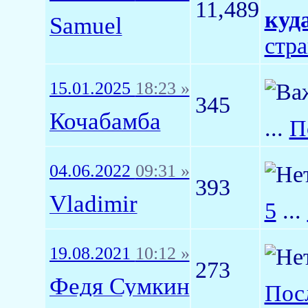
11,489
куд
Samuel
стр
15.01.2025
18:23 »
345
Кочабамба
...
П
04.06.2022
09:31 »
393
Vladimir
5
...
19.08.2021
10:12 »
273
Федя Сумкин
Пос