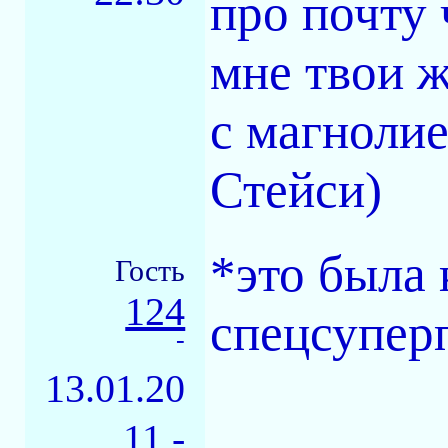
про почту 
мне твои ж
с магнолие
Стейси)
*это была 
Гость
124
спецсупер
-
13.01.20
11 -