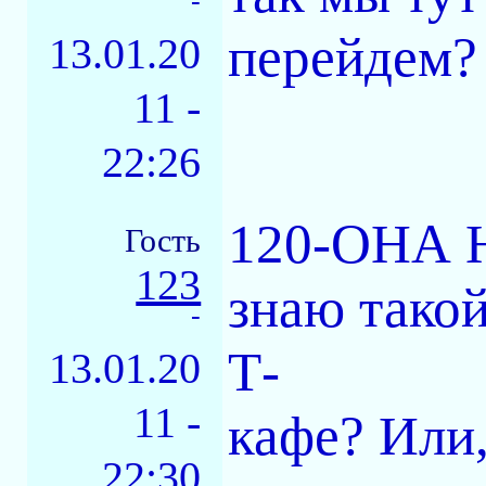
-
перейдем?
13.01.20
11 -
22:26
120-ОНА Н
Гость
123
знаю такой
-
Т-
13.01.20
11 -
кафе? Или,
22:30