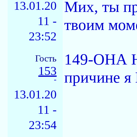
Мих, ты пр
13.01.20
11 -
твоим мом
23:52
149-ОНА Н
Гость
153
причине я 
-
13.01.20
11 -
23:54