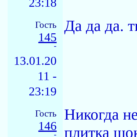
23:18
Да да да. 
Гость
145
-
13.01.20
11 -
23:19
Никогда не
Гость
146
плитка шо
-