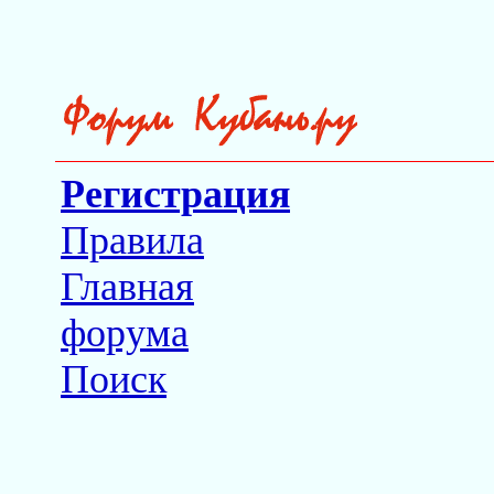
Регистрация
Правила
Главная
форума
Поиск