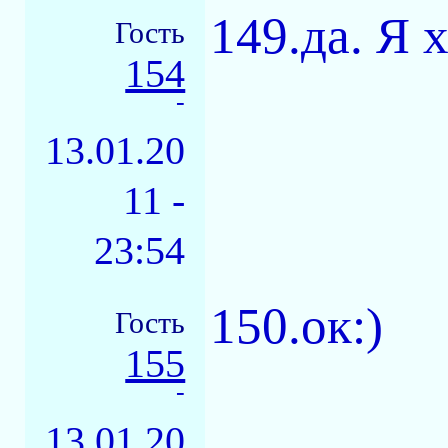
149.да. Я 
Гость
154
-
13.01.20
11 -
23:54
150.ок:)
Гость
155
-
13.01.20