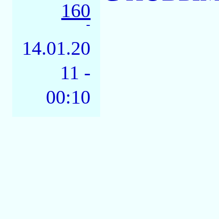
160
-
14.01.20
11 -
00:10