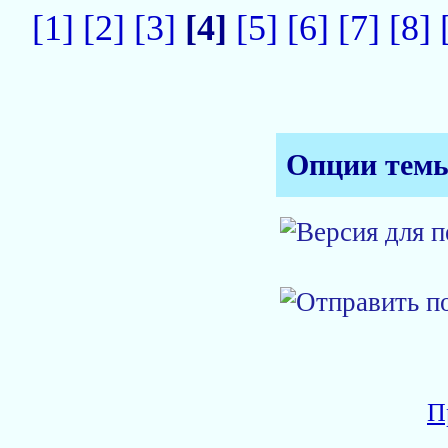
[1]
[2]
[3]
[4]
[5]
[6]
[7]
[8]
Опции тем
П