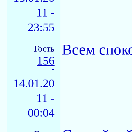
11 -
23:55
Всем спок
Гость
156
-
14.01.20
11 -
00:04