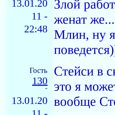
Злой работя
13.01.20
11 -
женат же...
22:48
Млин, ну я
поведется)
Стейси в с
Гость
130
это я може
-
вообще Ст
13.01.20
11 -