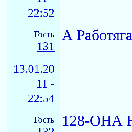
22:52
А Работяга
Гость
131
-
13.01.20
11 -
22:54
128-ОНА Н
Гость
132