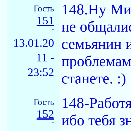
148.Ну Ми
Гость
151
не общали
-
семьянин 
13.01.20
11 -
проблемам
23:52
станете. :)
148-Работя
Гость
152
ибо тебя з
-