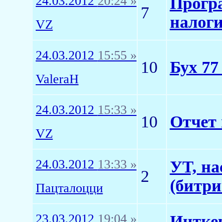
24.03.2012
20:24 »
Програ
7
налог
VZ
24.03.2012
15:55 »
10
Бух 77
ValeraH
24.03.2012
15:33 »
10
Отчет
VZ
24.03.2012
13:33 »
УТ, на
2
(битри
Пацталоцци
23.03.2012
19:04 »
Интке