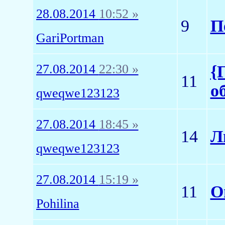
28.08.2014
10:52 »
9
П
GariPortman
27.08.2014
22:30 »
{
11
о
qweqwe123123
27.08.2014
18:45 »
14
Л
qweqwe123123
27.08.2014
15:19 »
11
О
Pohilina