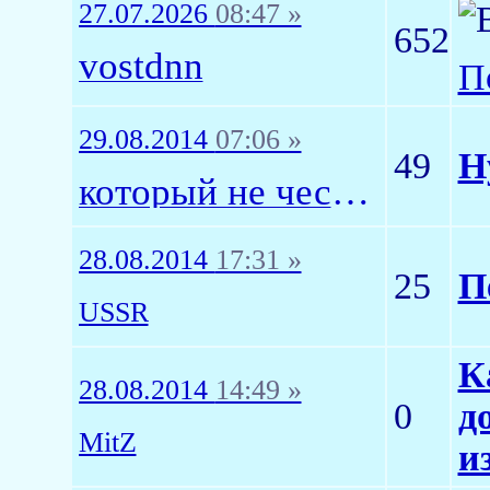
27.07.2026
08:47 »
652
vostdnn
П
29.08.2014
07:06 »
49
Н
который не честный
28.08.2014
17:31 »
25
П
USSR
К
28.08.2014
14:49 »
0
д
MitZ
и