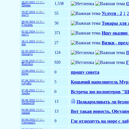
28.02.2025
13:19 »
1,538
О
Шико
29.07.2024
11:00 »
55
Услуги - 2
1
2
insi71
09.04.2024
18:39 »
50
Товары для 
Герань
02.02.2024
11:15 »
371
Ищу оказию и
insi71
28.11.2023
10:05 »
27
Вязки - пред
kda
01.05.2023
07:15 »
124
П
Domanya
14.06.2022
07:02 »
920
Г
Ranika
13.06.2016
15:24 »
0
прошу совета
klirpa
07.06.2016
20:30 »
5
Кошачий наполнитель Мур
LelyaKu
07.06.2016
17:21 »
0
Встреча зоо волонтеров "
AnnKa
06.06.2016
22:52 »
13
Подкармливать ли безд
Natalka228
04.06.2016
19:09 »
13
Вот такая новость. Обсуди
паманя
03.06.2016
07:53 »
9
Где отдохнуть на море с ла
Светлана21