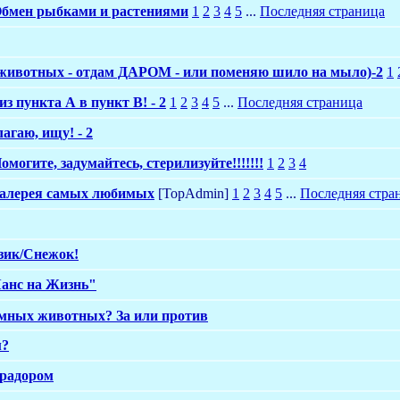
бмен рыбками и растениями
1
2
3
4
5
...
Последняя страница
животных - отдам ДАРОМ - или поменяю шило на мыло)-2
1
з пункта А в пункт В! - 2
1
2
3
4
5
...
Последняя страница
лагаю, ищу! - 2
омогите, задумайтесь, стерилизуйте!!!!!!!
1
2
3
4
алерея самых любимых
[TopAdmin]
1
2
3
4
5
...
Последняя стра
зик/Снежок!
Шанс на Жизнь"
омных животных? За или против
м?
брадором