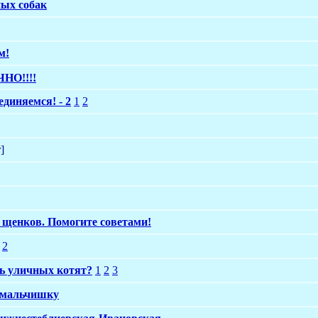
ных собак
м!
ЧНО!!!!
диняемся! - 2
1
2
]
 щенков. Помогите советами!
2
ь уличных котят?
1
2
3
 мальчишку