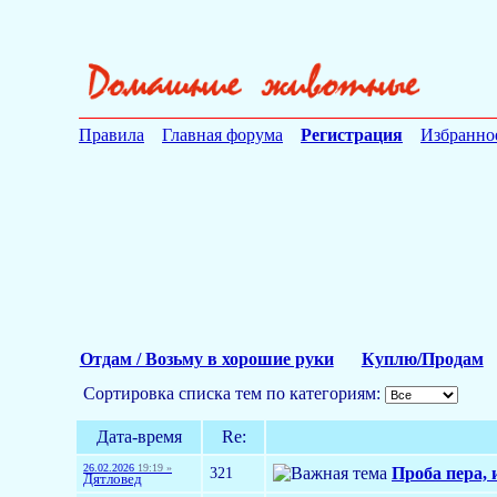
Правила
Главная форума
Регистрация
Избранно
Отдам / Возьму в хорошие руки
Куплю/Продам
Сортировка списка тем по категориям:
Дата-время
Re:
26.02.2026
19:19 »
321
Проба пера, 
Дятловед