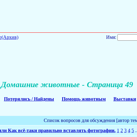
е(Архив)
Имя:
Домашние животные - Страница 49
Потерялись / Найдены
Помощь животным
Выставки
Список вопросов для обсуждения [автор те
или Как всё-таки правильно вставлять фотографии.
1
2
3
4
5
.