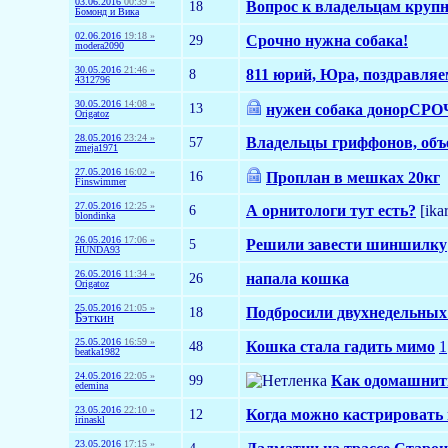
03.06.2016
00:39 »
18
Вопрос к владельцам круп
Бомонд и Вика
02.06.2016
19:18 »
29
Срочно нужна собака!
modera2090
30.05.2016
21:46 »
8
811 юрий, Юра, поздравляе
4312796
30.05.2016
14:08 »
13
нужен собака донорСРО
Origatoz
28.05.2016
23:24 »
57
Владельцы гриффонов, объе
zmeja1971
27.05.2016
16:02 »
16
Проплан в мешках 20кг
Finswimmer
27.05.2016
12:25 »
6
А орнитологи тут есть?
[ikar
blondinka
26.05.2016
17:06 »
5
Решили завести шиншилку
HUNDA93
26.05.2016
11:34 »
26
напала кошка
Origatoz
25.05.2016
21:05 »
18
Подбросили двухнедельных
Бэткин
25.05.2016
16:59 »
48
Кошка стала гадить мимо
1
beatka1982
24.05.2016
22:05 »
99
Как одомашнит
edemina
23.05.2016
22:10 »
12
Когда можно кастрировать
irinaskl
23.05.2016
17:15 »
4