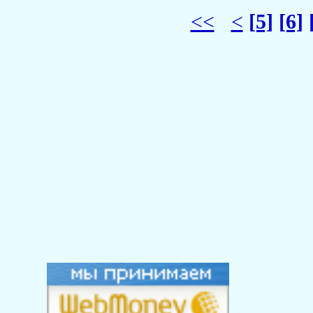
<<
<
[5]
[6]