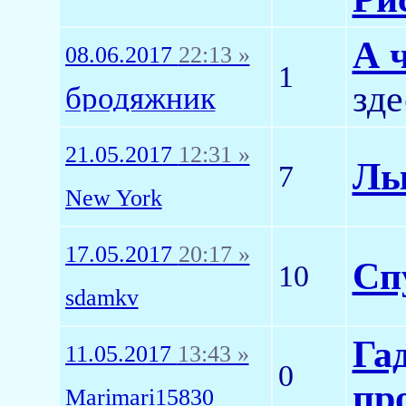
А 
08.06.2017
22:13 »
1
зде
бродяжник
21.05.2017
12:31 »
Лы
7
New York
17.05.2017
20:17 »
Спу
10
sdamkv
Га
11.05.2017
13:43 »
0
пр
Marimari15830