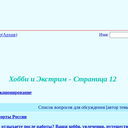
е(Архив)
Имя:
Хобби и Экстрим - Страница 12
екционирование
Список вопросов для обсуждения [автор тем
орты России
 отдыхаете после работы? Ваши хобби, увлечения, путешестви