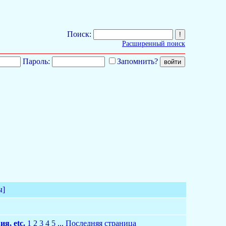
Поиск:
Расширенный поиск
Пароль:
Запомнить?
ы]
я, etc.
1
2
3
4
5
...
Последняя страница