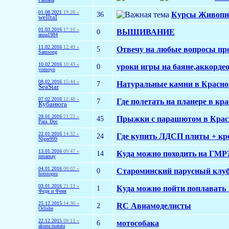
01.08.2021
19:28 »
36
Курсы Живописи
welltal
01.03.2016
17:10 »
0
ВЫШИВАНИЕ
anna1984
11.02.2016
12:49 »
5
Отвечу на любые вопросы пр
Samsong
10.02.2016
10:43 »
0
уроки игры на баяне,аккордео
yomoyo
08.02.2016
15:44 »
7
Натуральные камни в Красно
SeaStar
07.02.2016
12:48 »
7
Где полетать на планере в кра
Кубанюга
28.01.2016
21:22 »
45
Прыжки с парашютом в Красно
Para_Doc
22.01.2016
14:32 »
24
Где купить ЛДСП плиты + кро
Niger999
13.01.2016
09:47 »
14
Куда можно походить на ГМР
nmamay
04.01.2016
00:02 »
0
Староминский парусный клуб
hotstopru
03.01.2016
21:13 »
1
Куда можно пойти поплавать 
Федя и Феня
25.12.2015
14:36 »
2
RC Авиамоделисты
Orlishe
22.12.2015
09:13 »
6
мотособака
akuna matata