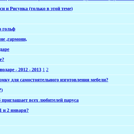
 и Рисунка (только в этой теме)
о гольф
не ,гармони,
даре
е?
даре - 2012 - 2013
1
2
мку для самостоятельного изготовления мебели?
?)
 приглашает всех любителей паруса
1 и 2 января?