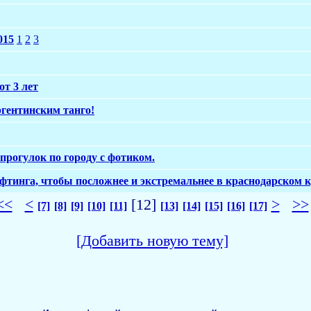
015
1
2
3
от 3 лет
гентинским танго!
рогулок по городу с фотиком.
фтинга, чтобы посложнее и экстремальнее в краснодарском 
<<
<
[12]
>
>>
[7]
[8]
[9]
[10]
[11]
[13]
[14]
[15]
[16]
[17]
[Добавить новую тему]