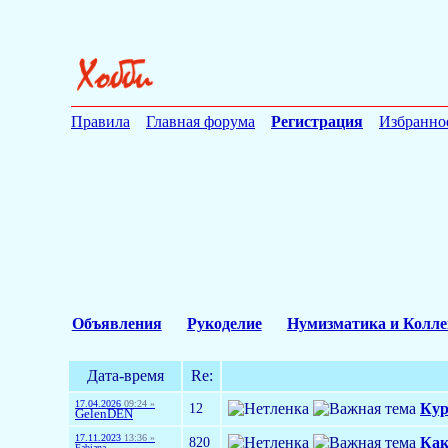
Правила
Главная форума
Регистрация
Избранно
Объявления
Рукоделие
Нумизматика и Колл
Дата-время
Re:
17.04.2026
09:24 »
12
Кур
GelenDEN
17.11.2023
13:36 »
820
Как
Fabiana