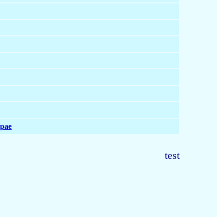
крае
test