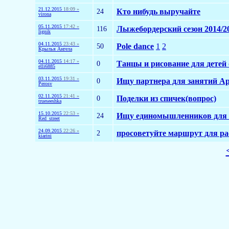
21.12.2015
18:09 »
24
Кто нибудь выручайте
virona
05.11.2015
17:42 »
116
Лыжебордерский сезон 2014/2
lignik
04.11.2015
23:43 »
50
Pole dance
1
2
Крылья Ангела
04.11.2015
14:17 »
0
Танцы и рисование для детей 
elli6885
03.11.2015
19:31 »
0
Ищу партнера для занятий Ар
Perosv
02.11.2015
21:41 »
0
Поделки из спичек(вопрос)
trueseeshka
15.10.2015
22:53 »
24
Ищу единомышленников для п
Red_street
24.09.2015
22:26 »
2
просоветуйте маршрут для ра
kiarini