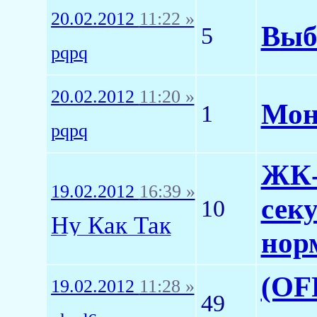
20.02.2012
11:22 »
Выб
5
pqpq
20.02.2012
11:20 »
Мон
1
pqpq
ЖК-
19.02.2012
16:39 »
секу
10
Ну Как Так
нор
(OFF
19.02.2012
11:28 »
49