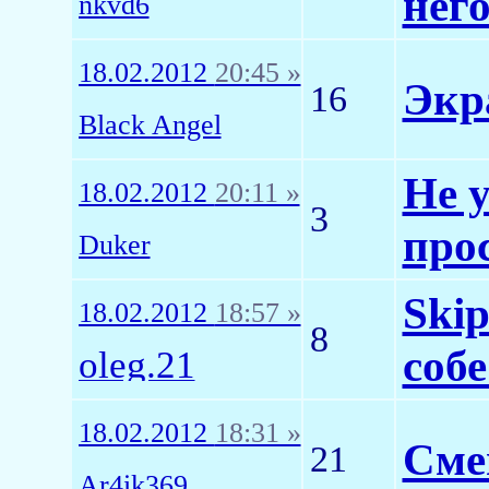
нег
nkvd6
18.02.2012
20:45 »
Экр
16
Black Angel
Не у
18.02.2012
20:11 »
3
прос
Duker
Skip
18.02.2012
18:57 »
8
соб
oleg.21
18.02.2012
18:31 »
Смен
21
Ar4ik369