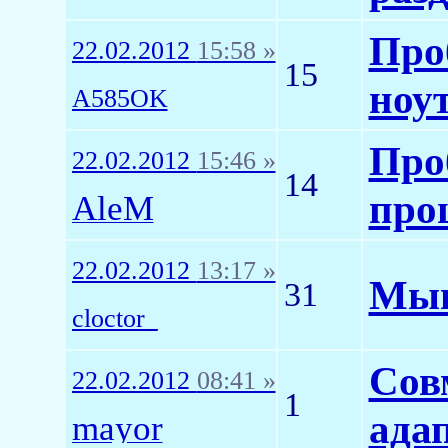
Про
22.02.2012
15:58 »
15
ноу
A585OK
Про
22.02.2012
15:46 »
14
про
AleM
22.02.2012
13:17 »
Мыш
31
cloctor_
Совм
22.02.2012
08:41 »
1
ада
mayor