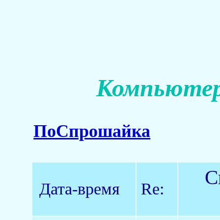
Компьютер
ПоСпрошайка
С
Дата-время
Re: