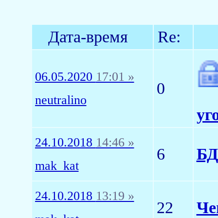
Дата-время
Re:
06.05.2020
17:01 »
0
neutralino
уг
24.10.2018
14:46 »
6
БД
mak_kat
24.10.2018
13:19 »
22
Че