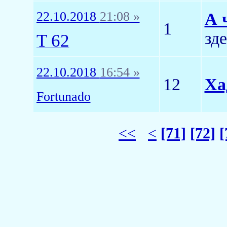
22.10.2018
21:08 »
А 
1
зде
T 62
22.10.2018
16:54 »
12
Ха
Fortunado
<<
<
[71]
[72]
[