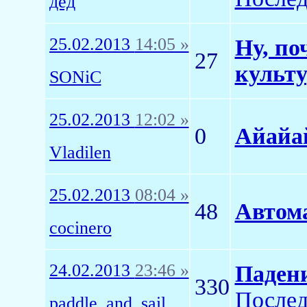
дед
25.02.2013
14:05 »
Ну, по
27
культ
SONiC
25.02.2013
12:02 »
0
Айайай
Vladilen
25.02.2013
08:04 »
48
Автома
cocinero
24.02.2013
23:46 »
Падени
330
Послед
paddle_and_sail