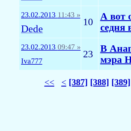
23.02.2013
11:43 »
А вот 
10
седня 
Dede
23.02.2013
09:47 »
В Анап
23
мэра 
Iva777
<<
<
[387]
[388]
[389]