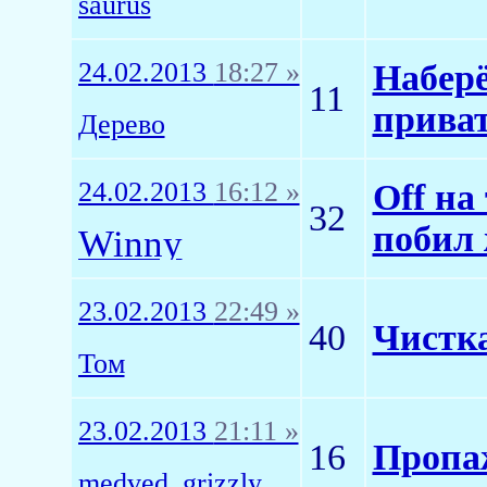
saurus
24.02.2013
18:27 »
Наберё
11
прива
Дерево
24.02.2013
16:12 »
Off на
32
побил 
Winny
23.02.2013
22:49 »
40
Чистка
Том
23.02.2013
21:11 »
16
Пропа
medved_grizzly