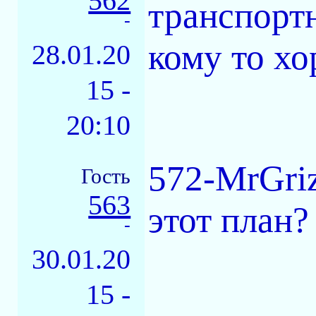
562
транспортн
-
кому то х
28.01.20
15 -
20:10
572-MrGri
Гость
563
этот план?
-
30.01.20
15 -