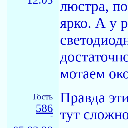
люстра, по
ярко. А у 
светодиод
достаточно
мотаем око
Правда эт
Гость
586
тут сложн
-