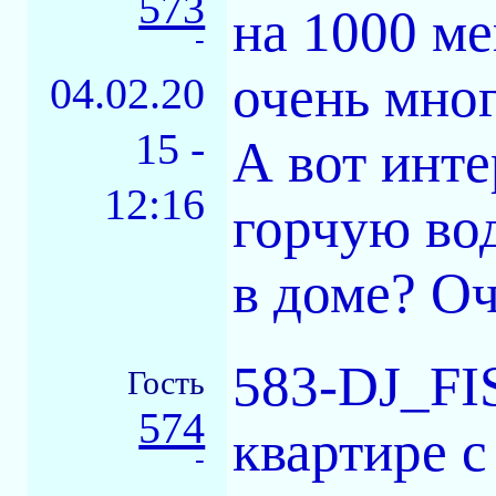
573
на 1000 м
-
очень мног
04.02.20
15 -
А вот инте
12:16
горчую вод
в доме? Оч
583-DJ_FIS
Гость
574
квартире 
-