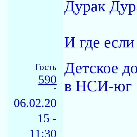
Дурак Дура
И где если
Детское д
Гость
590
в НСИ-юг
-
06.02.20
15 -
11:30