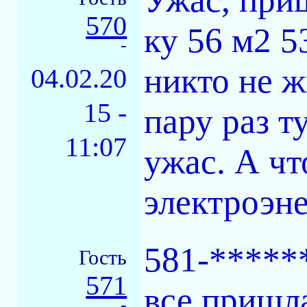
570
ку 56 м2 5
-
никто не ж
04.02.20
15 -
пару раз т
11:07
ужас. А что
электроэне
581-*****
Гость
571
все пришла
-