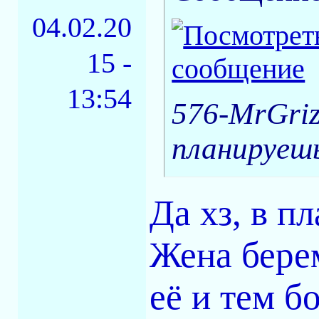
04.02.20
15 -
13:54
576-MrGriz
планируеш
Да хз, в п
Жена берем
её и тем б