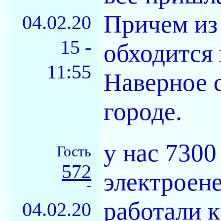
Причем из 
04.02.20
15 -
обходится 
11:55
Наверное с
городе.
у нас 7300
Гость
572
электроен
-
работали к
04.02.20