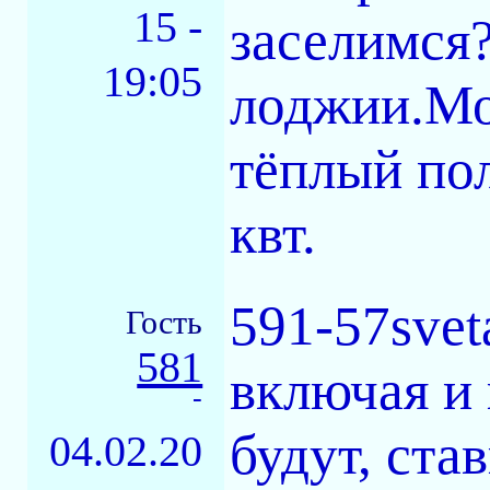
15 -
заселимся?
19:05
лоджии.Мо
тёплый по
квт.
591-57svet
Гость
581
включая и 
-
будут, ста
04.02.20