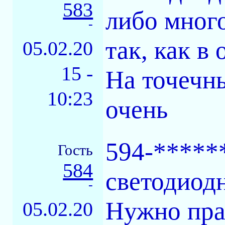
583
либо много
-
так, как 
05.02.20
15 -
На точечны
10:23
очень
594-******
Гость
584
светодиод
-
Нужно пра
05.02.20