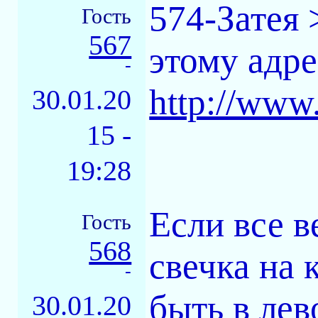
574-Затея 
Гость
567
этому адр
-
http://www
30.01.20
15 -
19:28
Если все в
Гость
568
свечка на 
-
быть в лев
30.01.20