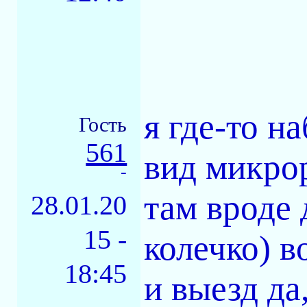
я где-то н
Гость
561
вид микро
-
там вроде 
28.01.20
15 -
колечко) 
18:45
и выезд да,