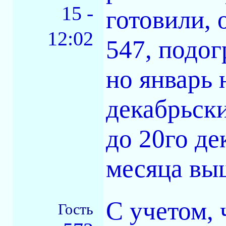
15 -
готовили, 
12:02
547, подог
но январь 
декабрьск
до 20го дек
месяца вы
С учетом, 
Гость