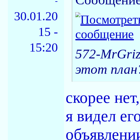
-
30.01.20
15 -
15:20
572-MrGri
этот план
скорее нет,
я видел ег
объявлении