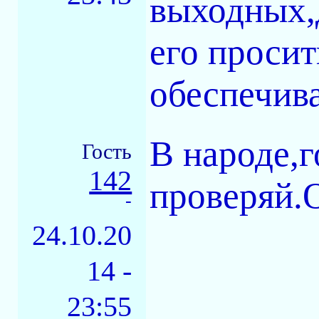
выходных,д
его просит
обеспечив
В народе,г
Гость
142
проверяй.
-
24.10.20
14 -
23:55