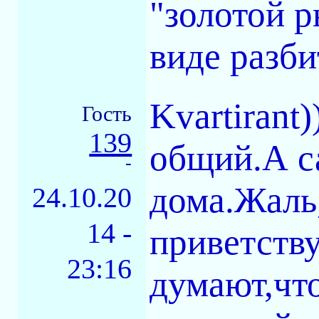
"золотой р
виде разби
Kvartirant
Гость
139
общий.А са
-
дома.Жаль
24.10.20
14 -
приветств
23:16
думают,что