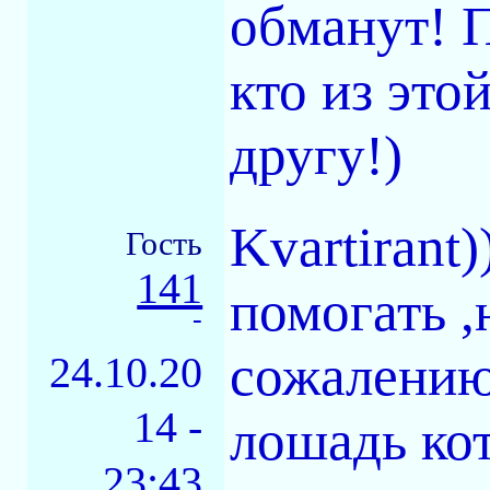
обманут! П
кто из это
другу!)
Kvartiran
Гость
141
помогать ,
-
сожалению 
24.10.20
14 -
лошадь кот
23:43