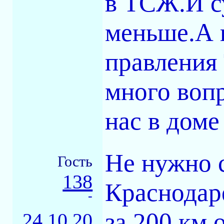
в ТСЖ.И су
меньше.А в
правления
много воп
нас в доме
Не нужно с
Гость
138
Краснодар
-
за 200 км 
24.10.20