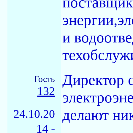
поставщик
энергии,э
и водоотве
техобслуж
Директор с
Гость
132
электроэн
-
делают ни
24.10.20
14 -