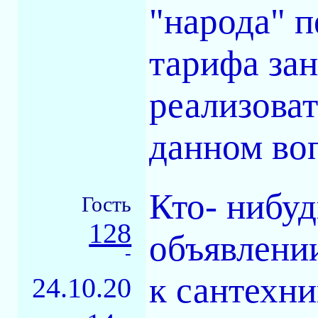
"народа" 
тарифа зан
реализоват
данном во
Кто- нибуд
Гость
128
объявлении
-
к сантехни
24.10.20