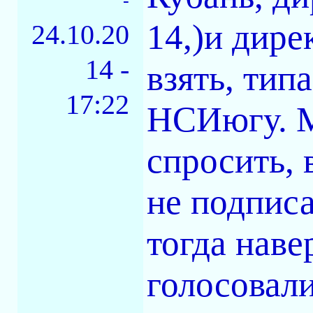
-
14,)и дире
24.10.20
14 -
взять, тип
17:22
НСИюгу. М
спросить, 
не подпис
тогда нав
голосовали