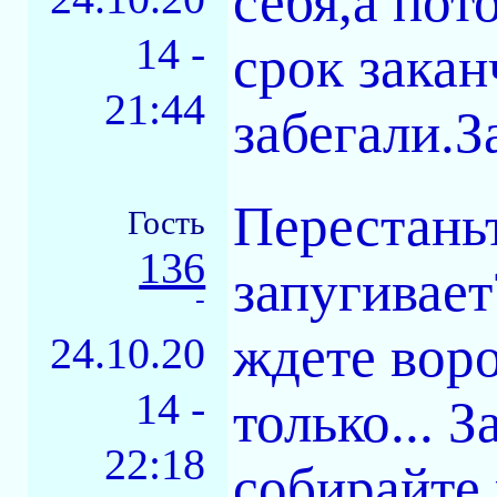
себя,а пот
14 -
срок закан
21:44
забегали.З
Перестаньт
Гость
136
запугивает
-
ждете вор
24.10.20
14 -
только... 
22:18
собирайте