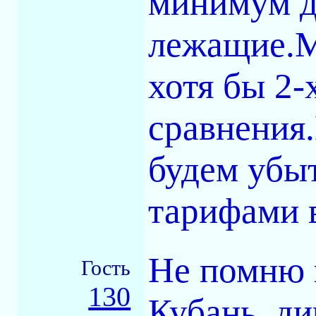
минимум д
лежащие.М
хотя бы 2-
сравнения
будем убыт
тарифами 
Не помню 
Гость
130
Кубань, ди