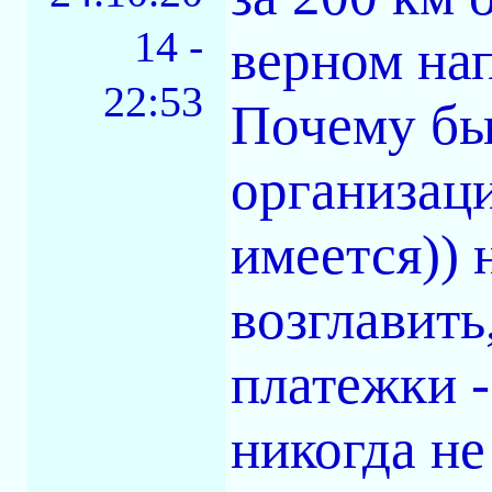
14 -
верном нап
22:53
Почему бы
организац
имеется)) 
возглавить
платежки -
никогда н