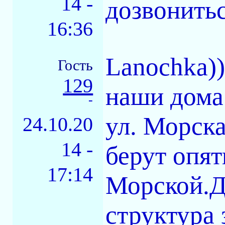
14 -
дозвонить
16:36
Lanochka)
Гость
129
наши дома
-
ул. Морска
24.10.20
14 -
берут опя
17:14
Морской.Д
структура