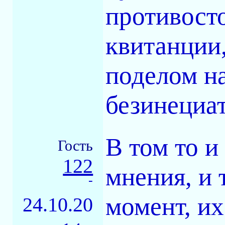
противост
квитанции,
поделом на
безинециа
В том то и
Гость
122
мнения, и 
-
момент, их
24.10.20