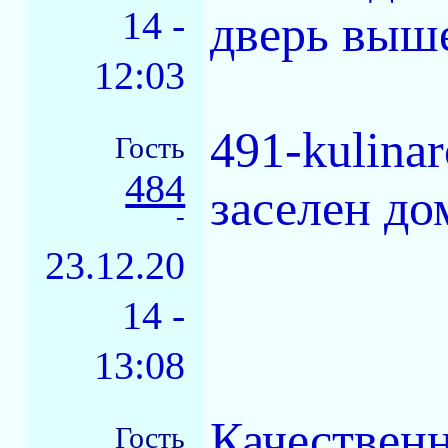
14 -
дверь выш
12:03
491-kulina
Гость
484
заселен до
-
23.12.20
14 -
13:08
Качественн
Гость