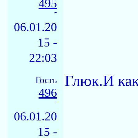
495
-
06.01.20
15 -
22:03
Глюк.И ка
Гость
496
-
06.01.20
15 -