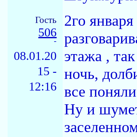
2го января
Гость
506
разговарив
-
этажа , та
08.01.20
15 -
ночь, долб
12:16
все поняли
Ну и шуме
заселенном