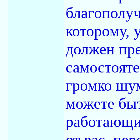
благополуч
которому, 
должен пр
самостояте
громко шум
можете быт
работающий
от вас, пе