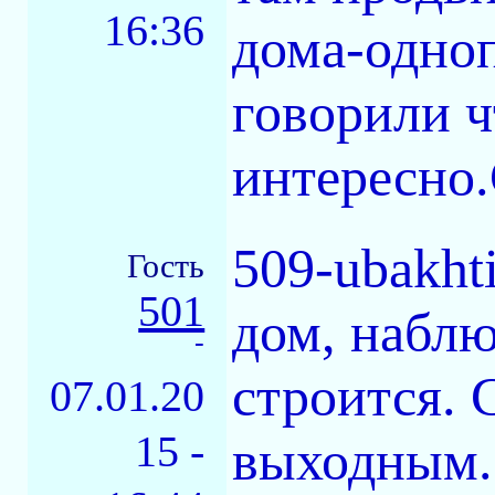
16:36
дома-одно
говорили ч
интересно.
509-ubakht
Гость
501
дом, набл
-
строится. 
07.01.20
15 -
выходным. 