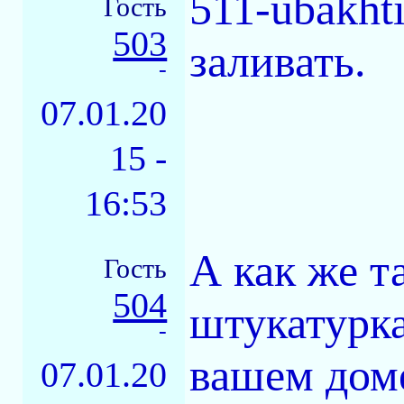
511-ubakht
Гость
503
заливать.
-
07.01.20
15 -
16:53
А как же т
Гость
504
штукатурка
-
вашем дом
07.01.20