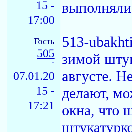
15 -
выполняли
17:00
513-ubakht
Гость
505
зимой штук
-
августе. Н
07.01.20
15 -
делают, мо
17:21
окна, что 
штукатурко