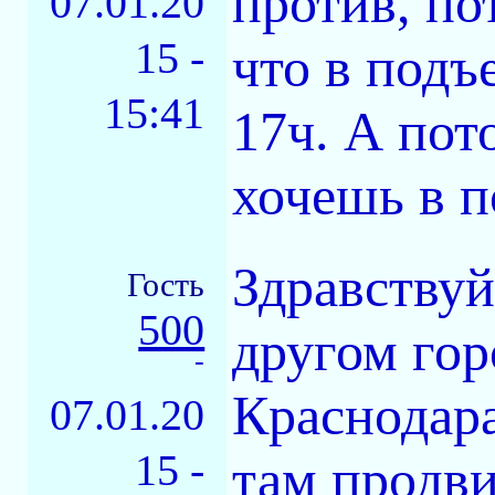
против, по
07.01.20
15 -
что в подъе
15:41
17ч. А пот
хочешь в п
Здравствуй
Гость
500
другом гор
-
Краснодара
07.01.20
15 -
там продви