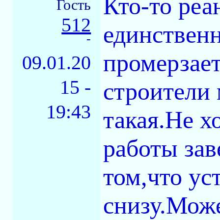
Кто-то реа
Гость
512
единственн
-
промерзает
09.01.20
15 -
строители 
19:43
такая.Не х
работы за
том,что ус
снизу.Мож