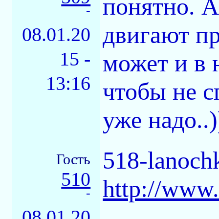
понятно. А
-
двигают пр
08.01.20
15 -
может и в 
13:16
чтобы не с
уже надо..)
518-lanoch
Гость
510
http://www.
-
08.01.20