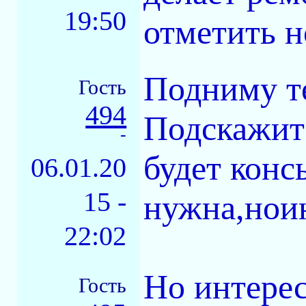
19:50
отметить н
Подниму те
Гость
494
Подскажите
-
будет конс
06.01.20
15 -
нужна,нои
22:02
Но интере
Гость