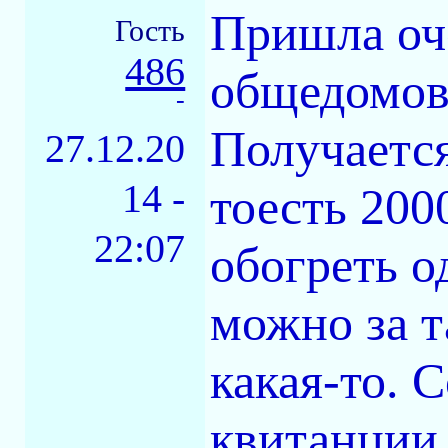
Пришла оче
Гость
486
общедомово
-
Получается
27.12.20
14 -
тоесть 200
22:07
обогреть о
можно за т
какая-то. С
квитанции