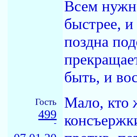
Всем нужн
быстрее, и
поздна поде
прекращае
быть, и во
Мало, кто 
Гость
499
консъержки
-