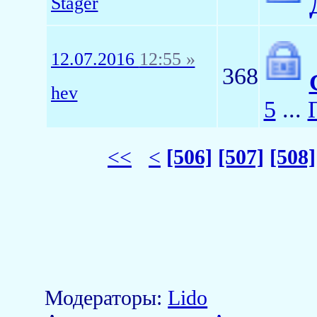
Stager
12.07.2016
12:55 »
368
hev
5
...
<<
<
[506]
[507]
[508]
Модераторы:
Lido