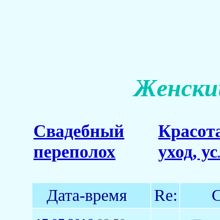
Женский
Свадебный
Красот
переполох
уход, у
Дата-время
Re:
С