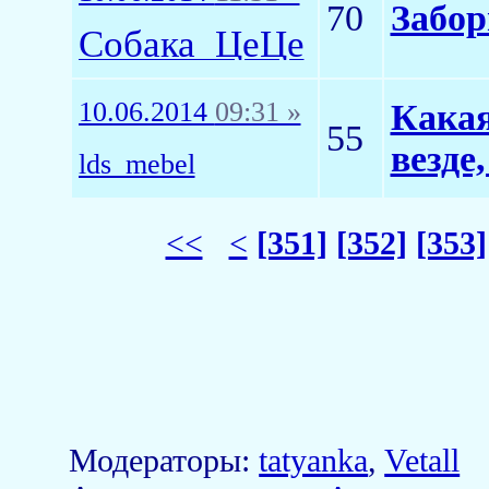
70
Забор
Собака_ЦеЦе
10.06.2014
09:31 »
Какая
55
везде,
lds_mebel
<<
<
[351]
[352]
[353]
Модераторы:
tatyanka
,
Vetall