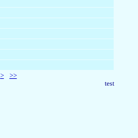
>
>>
test