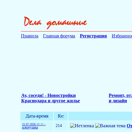
Правила
Главная форума
Регистрация
Избранно
Ау, соседи! - Новостройки
Ремонт, от
Краснодара и другое жилье
и дизайн
Дата-время
Re:
21.07.2026
09:10 »
214
От
аленушка