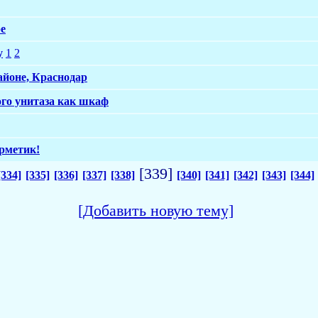
е
у
1
2
йоне, Краснодар
го унитаза как шкаф
рметик!
[339]
[334]
[335]
[336]
[337]
[338]
[340]
[341]
[342]
[343]
[344]
[Добавить новую тему]