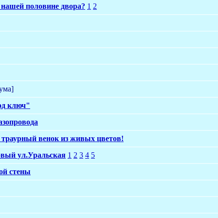
а нашей половине двора?
1
2
ума]
од ключ"
газопровода
н траурный венок из живых цветов!
овый ул.Уральская
1
2
3
4
5
ой стены