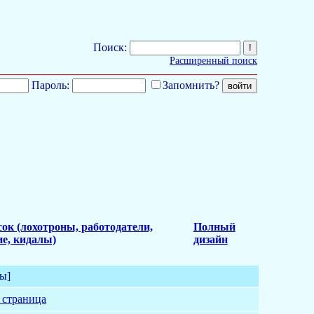
Поиск:
Расширенный поиск
Пароль:
Запомнить?
ок (лохотроны, работодатели,
Полный
е, кидалы)
дизайн
ы]
 страница