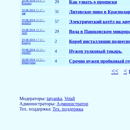
20.08.2014
09:47 »
29
Как узнать о прописки
Rossava
19.08.2014
22:47 »
31
Литовское пиво в Краснодар
зав
19.08.2014
20:05 »
57
Электрический котёл на дач
nickd55
19.08.2014
18:45 »
29
Вода в Пашковском микрора
Asf1
19.08.2014
17:42 »
2
Короб инсталляции подвесно
Ksunya
19.08.2014
10:24 »
4
Нужен толковый токарь.
spec007
18.08.2014
19:32 »
4
Срочно нужен пробковый ге
Mikhryutka
<<
<
Модераторы:
tatyanka
,
Vetall
Aдминистраторы:
Администратор
Тех. поддержка:
Тех. поддержка