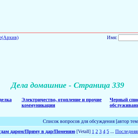
е(Архив)
Имя:
Дела домашние - Страница 339
делка
Электричество, отопление и прочие
Черный спис
коммуникации
обслуживани
Список вопросов для обсуждения [автор тем
дам даром/Приму в дар/Поменяю
[Vetall]
1
2
3
4
5
...
Последняя