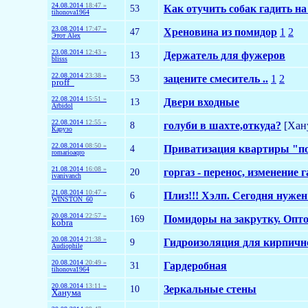
24.08.2014
18:47 »
53
Как отучить собак гадить н
tihonova1964
23.08.2014
17:47 »
47
Хреновина из помидор
1
2
Этот Alex
23.08.2014
12:43 »
13
Держатель для фужеров
blisss
22.08.2014
23:38 »
53
зацените смеситель ..
1
2
proff_
22.08.2014
15:51 »
13
Двери входные
Arbidol
22.08.2014
12:55 »
8
голуби в шахте,откуда?
[Хан
Карузо
22.08.2014
08:50 »
4
Приватизация квартиры "п
romarioaqro
21.08.2014
16:08 »
20
горгаз - перенос, изменение 
ivanivanch
21.08.2014
10:47 »
6
Плиз!!! Хэлп. Сегодня нуже
WINSTON_60
20.08.2014
22:57 »
169
Помидоры на закрутку. Опт
kobra
20.08.2014
21:38 »
9
Гидроизоляция для кирпичн
Audiophile
20.08.2014
20:49 »
31
Гардеробная
tihonova1964
20.08.2014
13:11 »
10
Зеркальные стены
Ханума