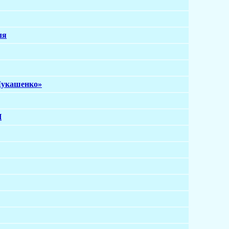
ля
Лукашенко»
И