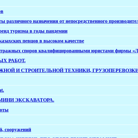
ов
ты различного назначения от непосредственного производите
ренд туризма в годы пандемии
казахских певцов в высоком качестве
битражных споров квалифицированными юристами фирмы «
Х РАБОТ.
ЖНОЙ И СТРОИТЕЛЬНОЙ ТЕХНИКИ, ГРУЗОПЕРЕВОЗК
t.
МИНИ ЭКСКАВАТОРА.
боты
й, сооружений