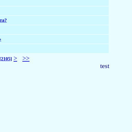
та?
»
>
>>
[2105]
test