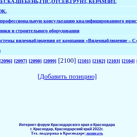
ЕСКА,ЩЕБЕНЬ,ГПС,ОТСЕВ,ГРУНТ, КЕРАМЗИТ.
ОК.
профессиональную консультацию квалифицированного юрис
ники и строительного оборудования
истемы видеонаблюдения от компании «Видеонаблюдение – С
а
[2100]
[2096]
[2097]
[2098]
[2099]
[2101]
[2102]
[2103]
[2104]
[Добавить позицию]
Интернет-форум Краснодарского края и Краснодара
г. Краснодар, Краснодарский край 2022г.
Тех. поддержка в Краснодаре:
написать