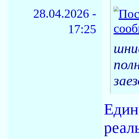
28.04.2026 -
17:25
шни
пол
заез
Един
реал