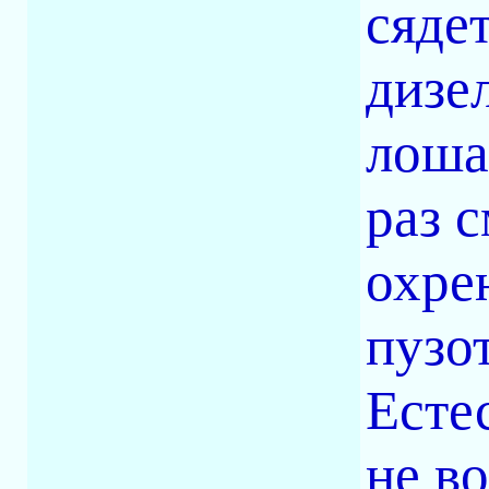
сяде
дизе
лоша
раз 
охре
пузо
Есте
не во