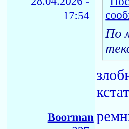
28.04.2026 -
17:54
По 
тек
злоб
кста
ремни
Boorman