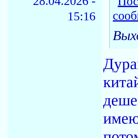
28.04.2026 -
15:16
Вых
Дура
кита
деше
имею
пото