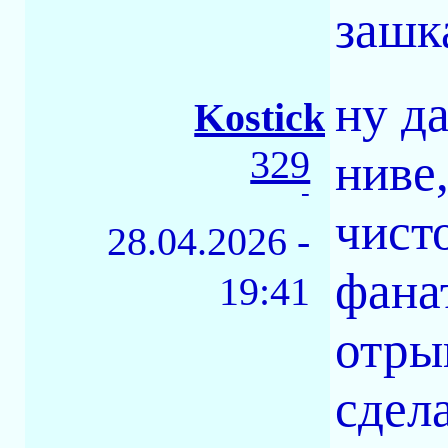
зашк
ну да
Kostick
329
ниве
-
чист
28.04.2026 -
фана
19:41
отры
сдел