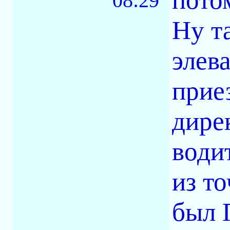
08:29
Ну т
элева
прие
дире
води
из т
был 