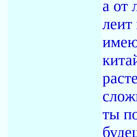
а от
леит
имею
кита
раст
слож
ты п
буде