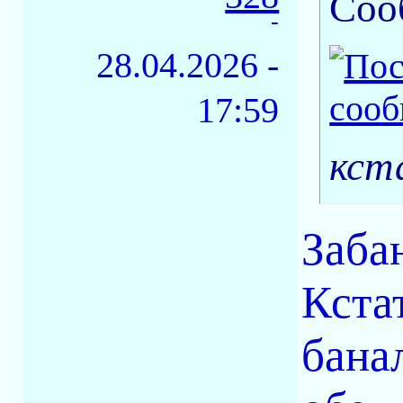
Соо
-
28.04.2026 -
17:59
кст
Заба
Кста
бана