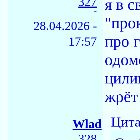
327
я в 
-
"про
28.04.2026 -
про г
17:57
одом
цили
жрёт
Цита
Wlad
328