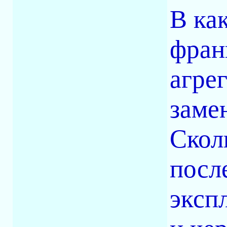
В ка
фран
агрег
заме
Скол
посл
эксп