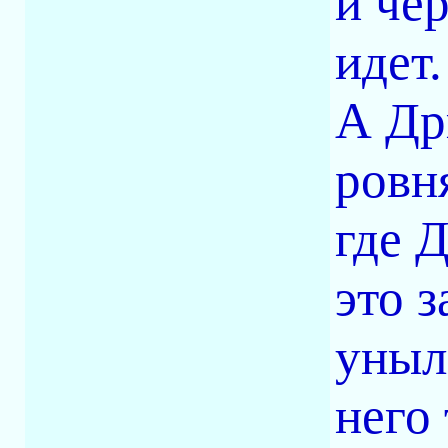
и чер
идет.
А Др
ровн
где 
это 
уныл
него