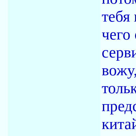
тебя
чего 
серв
вожу
толь
пред
кита