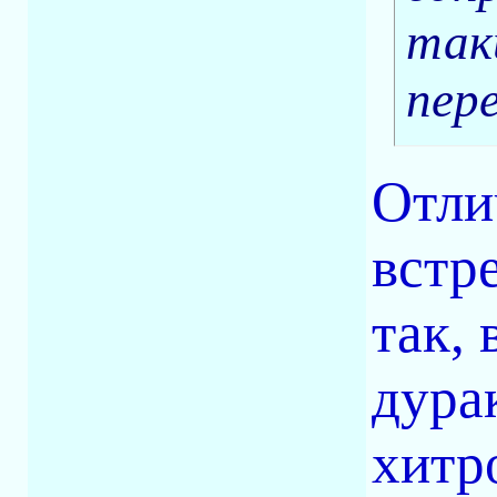
так
пер
Отли
встр
так,
дурак
хитр