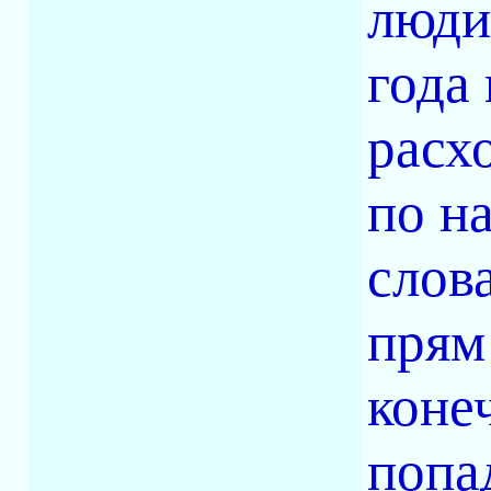
люди
года 
расх
по н
слова
прям
коне
попа