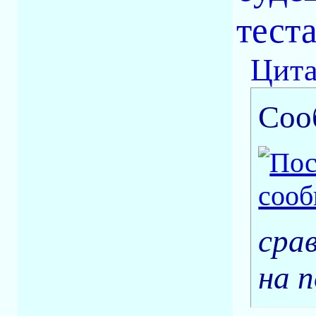
тест
Цита
Соо
сра
на 