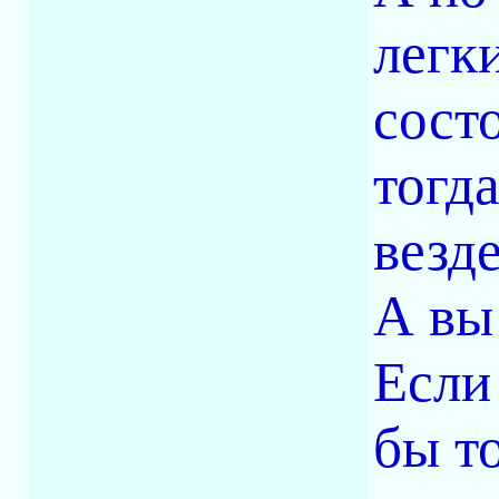
легк
состо
тогд
везд
А вы
Если
бы т