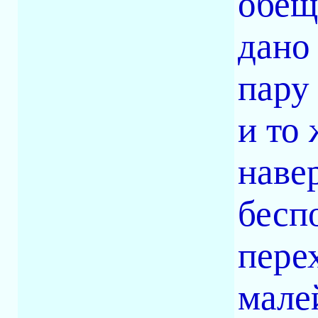
обещ
дано
пару
и то
наве
бесп
пере
мале