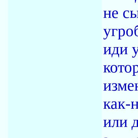
не с
угро
иди 
котор
измен
как-
или 