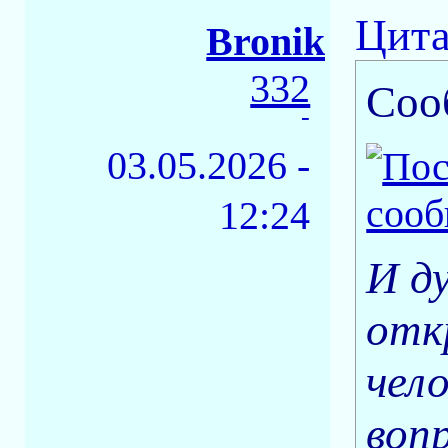
Цита
Bronik
332
Соо
-
03.05.2026 -
12:24
И д
отк
чел
воп