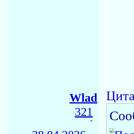
Цита
Wlad
321
Соо
-