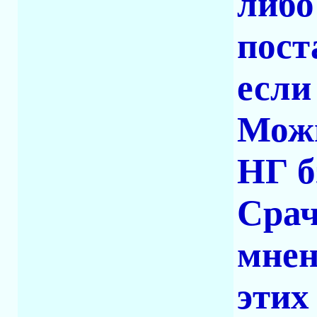
либо
пост
если 
Можн
НГ б
Срач
мнен
этих