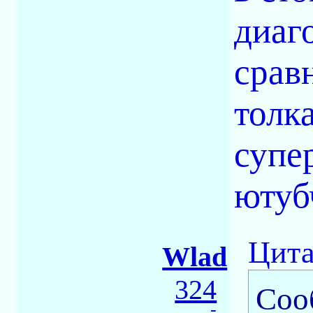
диаг
срав
толка
супе
ютуб
Цита
Wlad
324
Соо
-