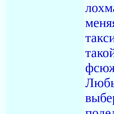
лохм
меня
такс
тако
фсюж
Любы
выбе
поде