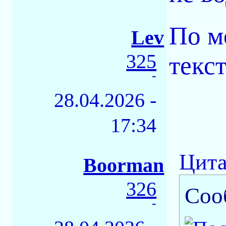
По м
Lev
325
текс
-
28.04.2026 -
17:34
Цита
Boorman
326
Соо
-