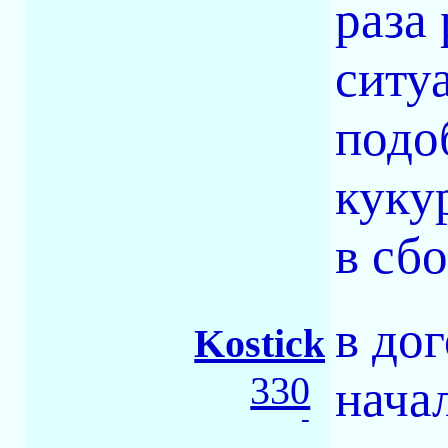
раза
ситуа
подо
куку
в сбо
в до
Kostick
330
нача
-