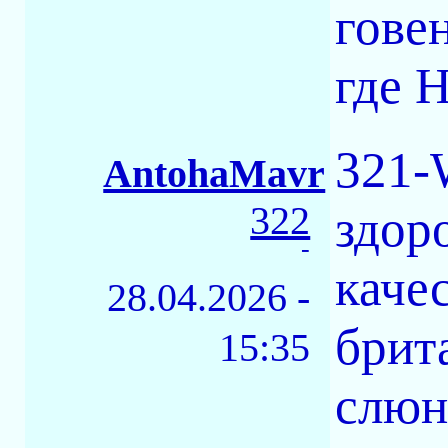
гове
где 
321-
AntohaMavr
322
здор
-
качес
28.04.2026 -
брит
15:35
слюн