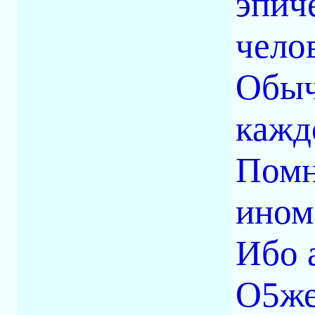
эпич
чело
Обыч
кажд
Помн
ином
Ибо 
О5же