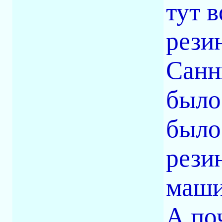
тут в
рези
Санн
было
было
рези
маши
А по