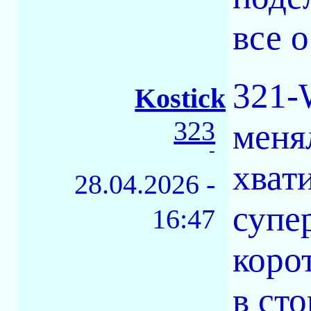
все 
321-
Kostick
323
меня
-
хват
28.04.2026 -
супе
16:47
коро
в ст