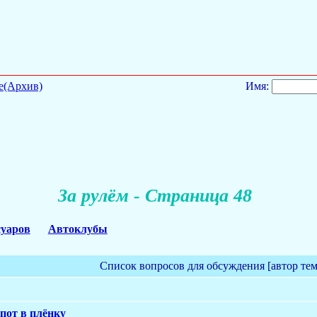
е(Архив)
Имя:
За рулём - Страница 48
суаров
Автоклубы
Список вопросов для обсуждения [автор те
апот в плёнку