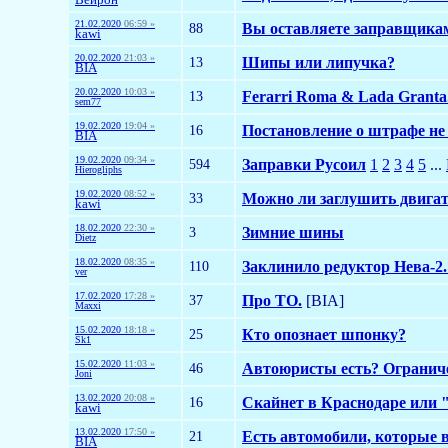
21.02.2020
06:59 »
88
Вы оставляете заправщика
kawi
20.02.2020
21:03 »
13
Шипы или липучка?
BIA
20.02.2020
10:03 »
13
Ferarri Roma & Lada Granta
sem77
19.02.2020
19:04 »
16
Постановление о штрафе не
BIA
19.02.2020
09:34 »
594
Заправки Русоил
1
2
3
4
5
...
Hierogliphs
19.02.2020
08:52 »
33
Можно ли заглушить двига
kawi
18.02.2020
22:30 »
3
Зимние шины
Dietz
18.02.2020
08:35 »
110
Заклинило редуктор Нева-2.
ver
17.02.2020
17:28 »
37
Про ТО.
[BIA]
Maxxi
15.02.2020
18:18 »
25
Кто опознает шпонку?
Sk1
15.02.2020
11:03 »
46
Автоюристы есть? Ограниче
Joni
13.02.2020
20:08 »
16
Скайнет в Краснодаре или
kawi
13.02.2020
17:50 »
21
Есть автомобили, которые 
BIA