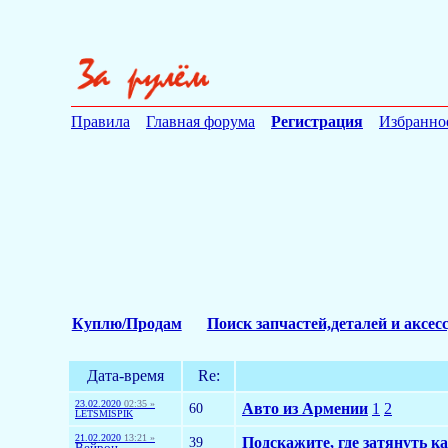
Правила
Главная форума
Регистрация
Избранно
Куплю/Продам
Поиск запчастей,деталей и аксес
Дата-время
Re:
23.02.2020
02:35 »
60
Авто из Армении
1
2
LETSMISPIK
21.02.2020
13:21 »
39
Подскажите, где затянуть к
Вейрон