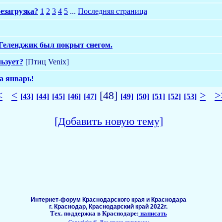
езагрузка?
1
2
3
4
5
...
Последняя страница
2 Геленджик был покрыт снегом.
льзует?
[Птиц Venix]
а январь!
<
<
[48]
>
>
[43]
[44]
[45]
[46]
[47]
[49]
[50]
[51]
[52]
[53]
[Добавить новую тему]
Интернет-форум Краснодарского края и Краснодара
г. Краснодар, Краснодарский край 2022г.
Тех. поддержка в Краснодаре:
написать
Copyright ©, Все права защищены