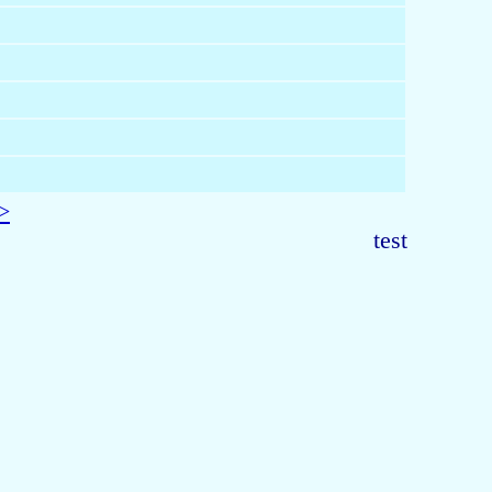
>
test