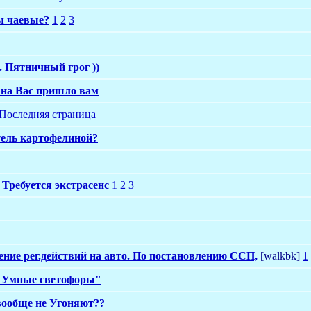
м чаевые?
1
2
3
. Пятничный грог ))
 на Вас пришло вам
Последняя страница
тель картофелиной?
 Требуется экстрасенс
1
2
3
ние рег.действий на авто. По постановлению ССП,
[walkbk]
1
 "Умные светофоры"
вообще не Угоняют??