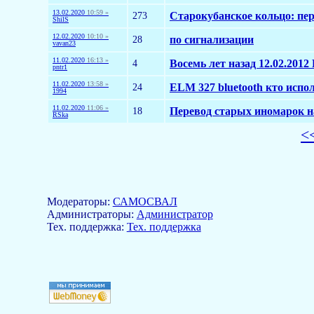
13.02.2020
10:59 »
273
Старокубанское кольцо: пер
ShilS
12.02.2020
10:10 »
28
по сигнализации
vavan23
11.02.2020
16:13 »
4
Восемь лет назад 12.02.201
pntr1
11.02.2020
13:58 »
24
ELM 327 bluetooth кто испо
1994
11.02.2020
11:06 »
18
Перевод старых иномарок н
RSka
<
Модераторы:
САМОСВАЛ
Aдминистраторы:
Администратор
Тех. поддержка:
Тех. поддержка