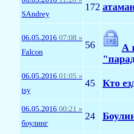
172
атаман
SAndrey
06.05.2016
07:08 »
56
А 
Falcon
"пара
06.05.2016
01:05 »
45
Кто ез
tsy
06.05.2016
00:21 »
24
Боулин
боулинг