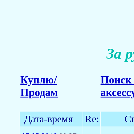
За 
Куплю/
Поиск 
Продам
аксесс
Дата-время
Re:
С