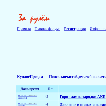
Правила
Главная форума
Регистрация
Избранно
Куплю/Продам
Поиск запчастей,деталей и аксес
Дата-время
Re:
26.04.2012
08:40 »
43
Горит лампа зарядки АКБ
taxigorod
26.04.2012
08:34 »
46
Давление в шинах и расхо
kapysta