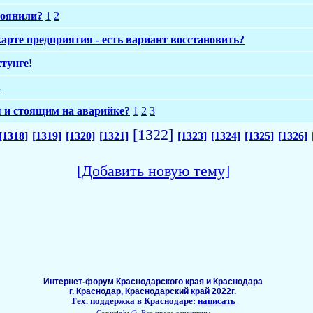
боянили?
1
2
карте предприятия - есть вариант восстановить?
тунге!
.
 и стоящим на аварийке?
1
2
3
[1322]
[1318]
[1319]
[1320]
[1321]
[1323]
[1324]
[1325]
[1326]
[Добавить новую тему]
Интернет-форум Краснодарского края и Краснодара
г. Краснодар, Краснодарский край 2022г.
Тех. поддержка в Краснодаре:
написать
Copyright ©, Все права защищены