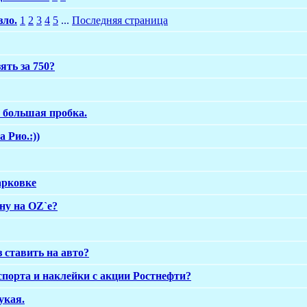
зло.
1
2
3
4
5
...
Последняя страница
ять за 750?
и большая пробка.
 Рио.:))
арковке
ну на OZ`е?
з ставить на авто?
спорта и наклейки с акции Ростнефти?
укая.