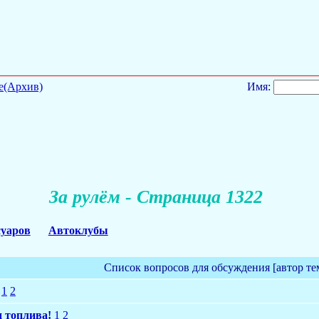
е(Архив)
Имя:
За рулём - Страница 1322
суаров
Автоклубы
Список вопросов для обсуждения [автор те
1
2
д топлива!
1
2