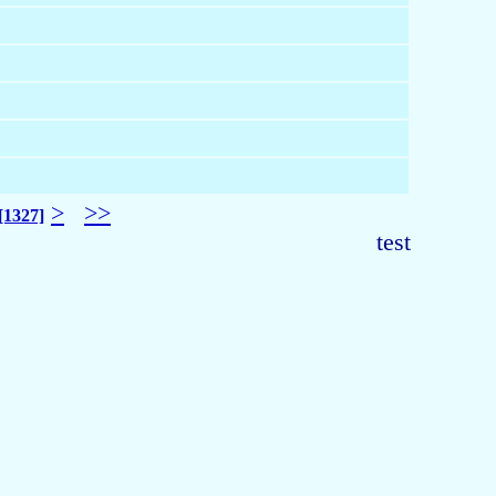
>
>>
[1327]
test