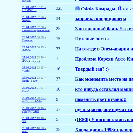
26.04.2012
07:41 »
325
ОФФ. Комрады, Йота - 
HAMSTER
26.04.2012
07:20 »
34
заправка кондиционера
Serjant
26.04.2012
07:08 »
25
Заштопанный баян. Что вз
глазовыкалупыватель
26.04.2012
06:58 »
15
Путевые листы
Пивасик
26.04.2012
06:35 »
33
На въезде в Энем-авария 
rb25det
25.04.2012
23:56 »
1
Проблема Кореян Авто Киа
2002happy
25.04.2012
23:25 »
16
Твердый зад? :)
vestiti
25.04.2012
23:23 »
37
Как экономить место на п
Eddie_Bauer
25.04.2012
21:37 »
10
кто нибудь оставлял маши
KDD
25.04.2012
20:43 »
9
поменять цвет кузова!!!
ЛИС НА ТАЗЕ
25.04.2012
20:16 »
17
где в краснодаре научат га
супердерзкий
25.04.2012
19:18 »
5
(ОФФ) У кого остались па
чех
25.04.2012
18:08 »
35
Хонда цивик 1998г правор
абвг