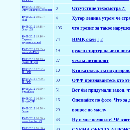
19.09.2012
19:27 »
8
Отсутствие техосмотра ?!
ЭтотНикТочноСвободен
19.09.2012
19:21 »
4
Хутор ленина утром че стр
a1a2
19.09.2012
19:18 »
106
что грозит за такое наруше
Олег 105
19.09.2012
19:16 »
74
ЮМР, окей
1
2
Стрелок
ворошиловский
19.09.2012
19:05 »
19
нужен стартер на авто ниса
krasnodar1973
19.09.2012
18:43 »
27
чехлы автопилот
яркий аГцент
19.09.2012
17:02 »
10
Кто катался, эксплуатиров
ШЭФ
19.09.2012
17:00 »
30
ОФФ признавайтесь кто это
ШЭФ
19.09.2012
16:59 »
51
Вот бы придумали закон, 
PeaceDuke
19.09.2012
16:56 »
16
Опознайте по фото. Что за
TsvetkOFF
19.09.2012
16:56 »
29
вопрос по маслу
бетон
19.09.2012
16:50 »
43
Ну и мне помогите! Чё взять
www_karcher_23
19.09.2012
16:06 »
30
СХЕМА ОБЕЗДА АГРОНО