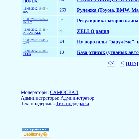
HONDA
19.09.2012
16:05 »
263
Рулежка (Toyota, BMW, Maz
new
19.09.2012
14:04 »
21
Регулировка зазоров клапа
INFLY
19.09.2012
13:48 »
4
ZELLO рация
NAPASTAKK
19.09.2012
13:41 »
49
Ну воротилы "зарулёма", п
ni82
19.09.2012
13:38 »
13
База (список) угнаных авто.
ELEA
<<
<
[1117]
Модераторы:
САМОСВАЛ
Aдминистраторы:
Администратор
Тех. поддержка:
Тех. поддержка