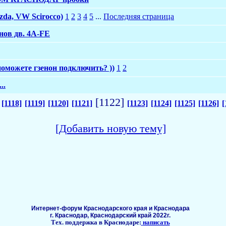
da, VW Scirocco)
1
2
3
4
5
...
Последняя страница
нов дв. 4A-FE
оможете гзенон подключить? ))
1
2
..
[1122]
[1118]
[1119]
[1120]
[1121]
[1123]
[1124]
[1125]
[1126]
[
[Добавить новую тему]
Интернет-форум Краснодарского края и Краснодара
г. Краснодар, Краснодарский край 2022г.
Тех. поддержка в Краснодаре:
написать