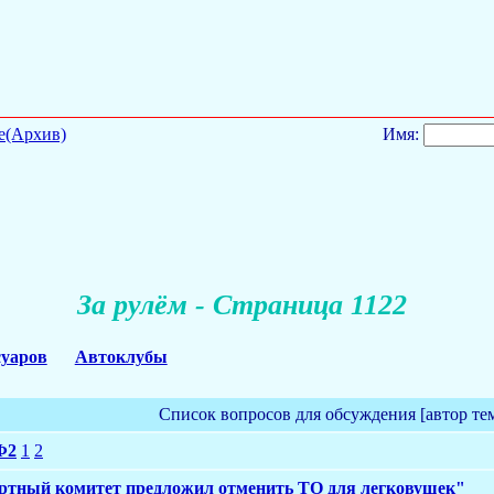
е(Архив)
Имя:
За рулём - Страница 1122
суаров
Автоклубы
Список вопросов для обсуждения [автор те
Ф2
1
2
ртный комитет предложил отменить ТО для легковушек"