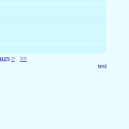
>
>>
1127]
test