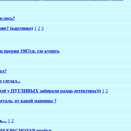
яслось?
ние? (картинко)
1
2
3
н прерия 1987г.в. где купить
ал?
 сделал...
чтоб у ПУГЛИВЫХ забирали радар-детекторы)))
1
2
 деталь, от какой машины ?
....
1
2
М КРАСНОДАР пробки