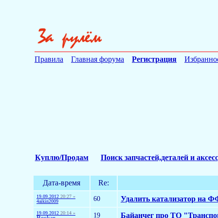
Правила
Главная форума
Регистрация
Избранно
Куплю/Продам
Поиск запчастей,деталей и аксес
Дата-время
Re:
19.09.2012
20:27 »
60
Удалить катализатор на Ф
4aikin2009
19.09.2012
20:14 »
19
Байанчег про ТО "Транспо
Beckar