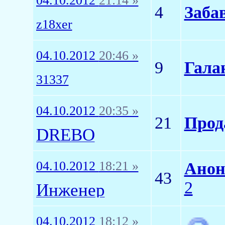
04.10.2012
21:14 »
4
Заба
z18xer
04.10.2012
20:46 »
9
Галан
31337
04.10.2012
20:35 »
21
Прод
DREBO
04.10.2012
18:21 »
Анон
43
2
Инженер
04.10.2012
18:12 »