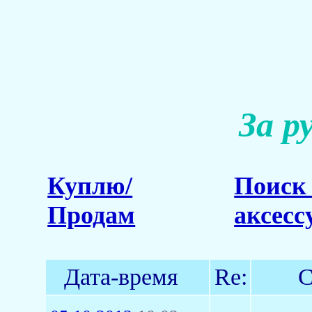
За р
Куплю/
Поиск 
Продам
аксесс
Дата-время
Re:
С