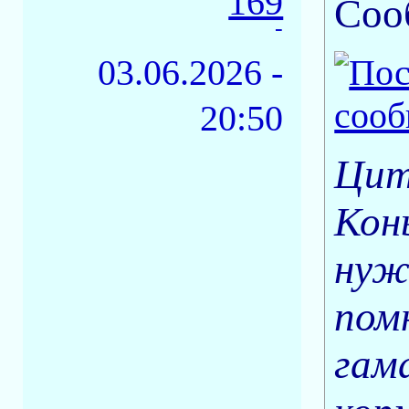
169
Соо
-
03.06.2026 -
20:50
Цит
Кон
нуж
помн
гама