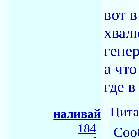
вот в
хвал
генер
а что
где в
Цита
наливай
184
Соо
-