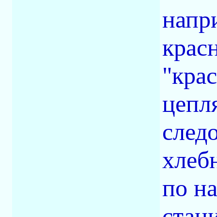
напри
крас
"крас
цепл
след
хлеб
по н
стан