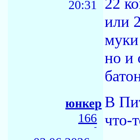
22 ко
20:31
или 2
муки 
но и 
батон
В Пи
юнкер
166
что-т
-