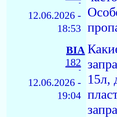
-
Особ
12.06.2026 -
проп
18:53
Какие
BIA
182
запра
-
15л, 
12.06.2026 -
плас
19:04
запр