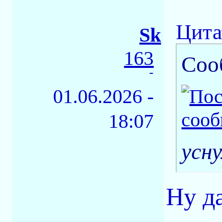
Цита
Sk
163
Соо
-
01.06.2026 -
18:07
усн
Ну да