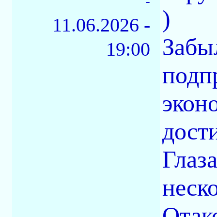
-
)
11.06.2026 -
Забы
19:00
подп
экон
дости
Глаз
неско
Отако