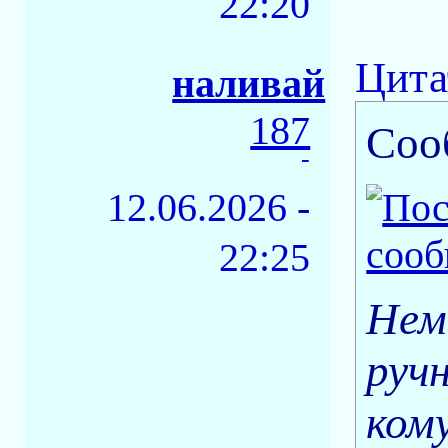
22:20
Цита
наливай
187
Соо
-
12.06.2026 -
22:25
Нем
руч
ком