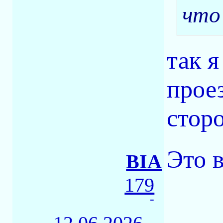
что
так я
прое
стор
Это 
BIA
179
-