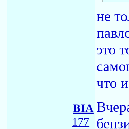
не то
павл
это т
само
что 
Вчер
BIA
177
бенз