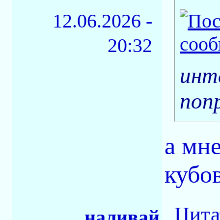
12.06.2026 -
20:32
инт
поп
а мне
кубо
Цита
наливай