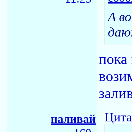
А во
даю
пока 
вози
зали
Цита
наливай