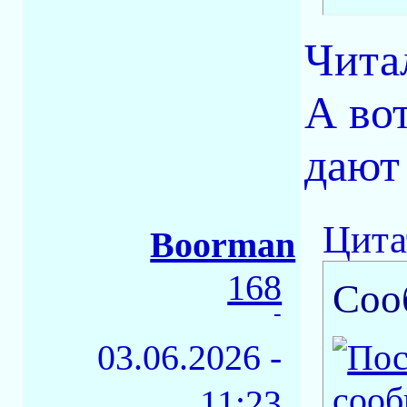
Чита
А во
дают 
Цита
Boorman
168
Соо
-
03.06.2026 -
11:23