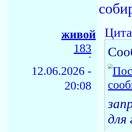
соби
Цита
живой
183
Соо
-
12.06.2026 -
20:08
запр
для