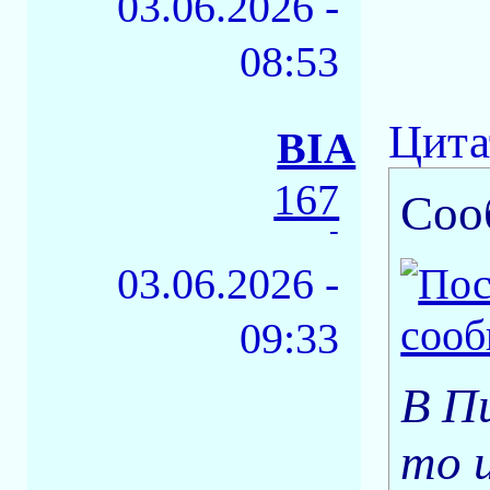
03.06.2026 -
08:53
Цита
BIA
167
Соо
-
03.06.2026 -
09:33
В П
то 