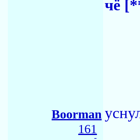
чё [*
усну
Boorman
161
-