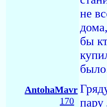
не в
дома,
бы кт
купил
было
Гряду
AntohaMavr
170
пару