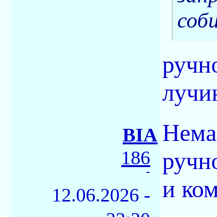
соб
ручн
лучин
Нема
BIA
186
ручн
-
и ко
12.06.2026 -