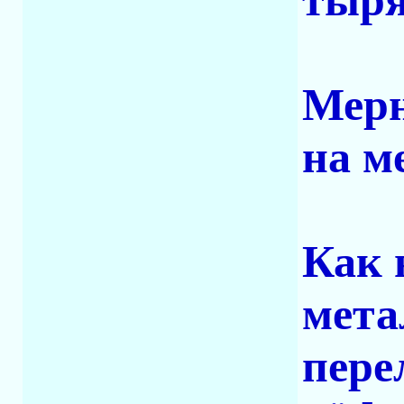
тыря
Мерн
на ме
Как 
мета
пере