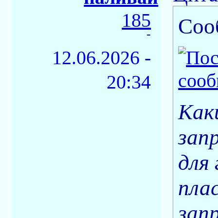
185
Соо
-
12.06.2026 -
20:34
Как
запр
для
пла
зап