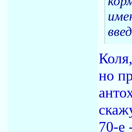
кор
име
введ
Коля,
но п
антох
скажу
70-е 