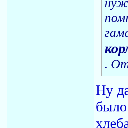
нуж
помн
гама
кор
. О
Ну д
было
хлеба