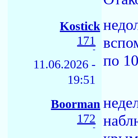
недо
Kostick
171
вспом
-
по 10
11.06.2026 -
19:51
неде
Boorman
172
набл
-