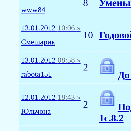
8
Уменьш
www84
13.01.2012
10:06 »
10
Годово
Смешарик
13.01.2012
08:58 »
2
До
rabota151
12.01.2012
18:43 »
2
По
Юльчона
1с.8.2