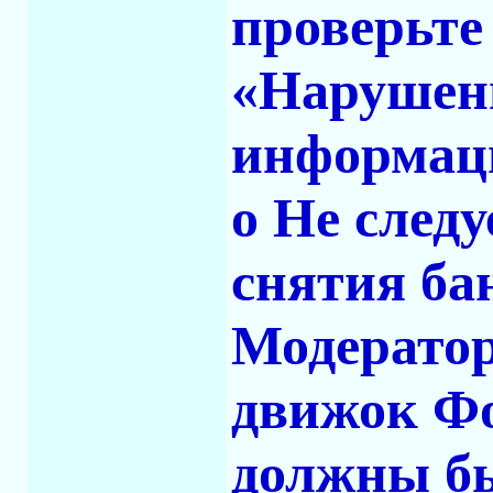
проверьте
«Нарушени
информаци
o Не след
снятия ба
Модератор
движок Фо
должны б