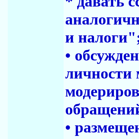
* давать 
аналогичн
и налоги"
• обсужден
личности 
модериро
обращений
• размеще