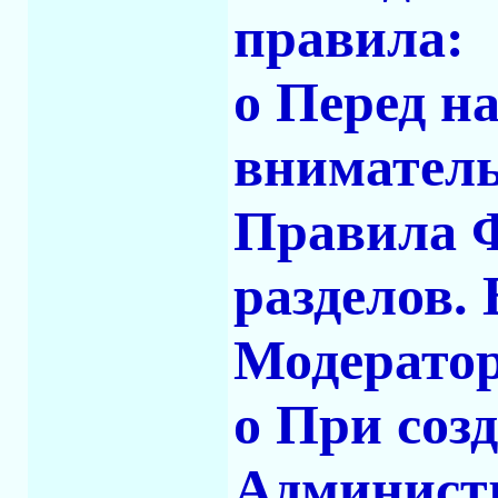
правила:
o Перед н
вниматель
Правила Ф
разделов.
Модератор
o При соз
Администр