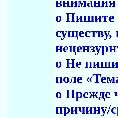
внимания 
o Пишите 
существу, 
нецензурн
o Не пиши
поле «Тем
o Прежде 
причину/с