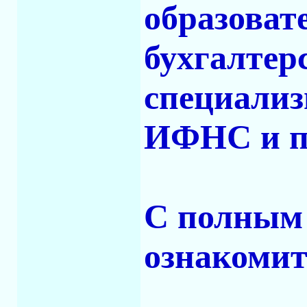
образоват
бухгалтерс
специализ
ИФНС и п
С полным 
ознакомит