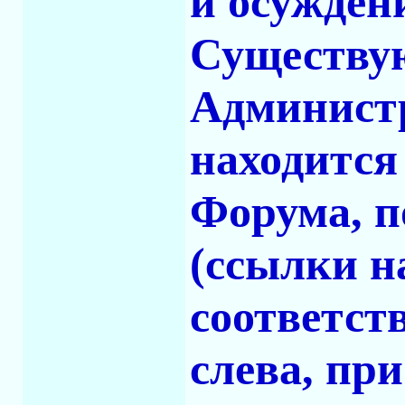
и осужден
Существу
Админист
находится
Форума, п
(ссылки н
соответст
слева, пр