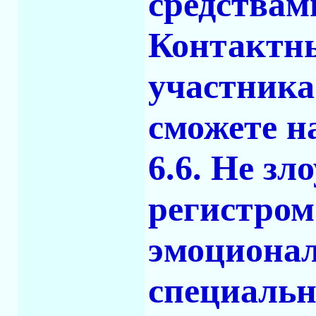
средствами
Контактны
участника
сможете н
6.6. Не з
регистром
эмоциона
специальн