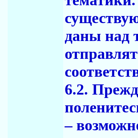
тематики.
существую
даны над 
отправлят
соответст
6.2. Прежд
поленитес
– возможн