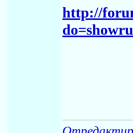
http://for
do=showru
Отредактиро