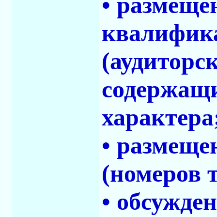
• размеще
квалифика
(аудиторс
содержащи
характера
• размеще
(номеров т
• обсужде