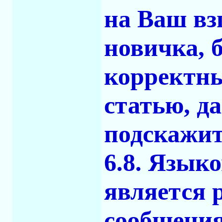
на Ваш вз
новичка, 
корректны
статью, д
подскажит
6.8. Язык
является р
сообщения