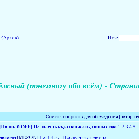
е(Архив)
Имя:
жный (понемногу обо всём) - Страни
Список вопросов для обсуждения [автор те
[Полный OFF] Не знаешь куда написать, пиши сюда
1
2
3
4
5
.
актами
[MEZON]
1
2
3
4
5
...
Последняя страница