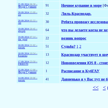
21.09.2014
06:30 »
91
Ночное купание в море
[Фе
Федя Сумкин
20.09.2014
15:09 »
32
Лиль-Краснодар.
zor
20.09.2014
05:53 »
30
Ребята провожу исследова
Alt
19.09.2014
20:45 »
64
что вы делаете когда не х
ghjcnjh
19.09.2014
07:14 »
22
возник вопрос
das_good
18.09.2014
21:02 »
51
Судьба?
1
2
passatь
18.09.2014
10:54 »
13
Краснодар участвует в шо
Казанова
17.09.2014
23:50 »
12
Нововведения iOS 8 - стои
FIRIEST0
15.09.2014
12:00 »
1
Расписание в КубГАУ
Федя Сумкин
14.09.2014
20:06 »
41
Давненько я у Вас тут не 
passatь
<<
<