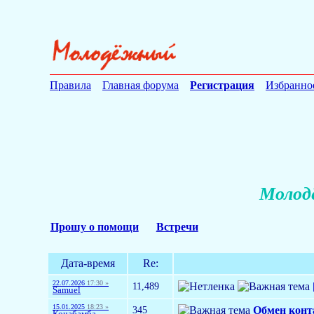
Правила
Главная форума
Регистрация
Избранно
Молодё
Прошу о помощи
Встречи
Дата-время
Re:
22.07.2026
17:30 »
11,489
Samuel
15.01.2025
18:23 »
345
Обмен конт
Кочабамба