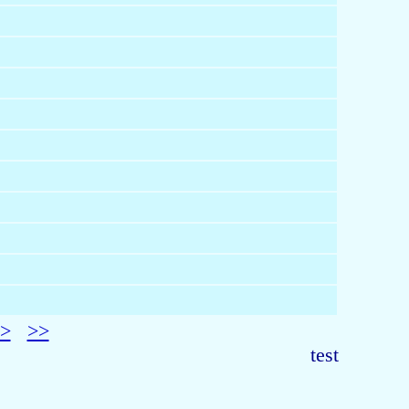
>
>>
test