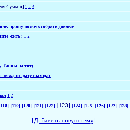
дя Сумкин]
1
2
3
ние, прошу помочь собрать данные
отите жить?
1
2
у Танцы на тнт)
т ли ждать дату выхода?
был
1
2
[123]
[118]
[119]
[120]
[121]
[122]
[124]
[125]
[126]
[127]
[128]
[Добавить новую тему]