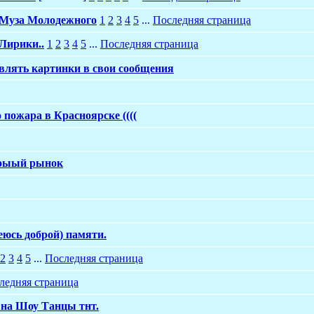
Муза Молодежного
1
2
3
4
5
...
Последняя страница
Лирики..
1
2
3
4
5
...
Последняя страница
влять картинки в свои сообщения
 пожара в Красноярске ((((
птоыый рынок
еюсь доброй) памяти.
2
3
4
5
...
Последняя страница
ледняя страница
 на Шоу Tанцы тнт.