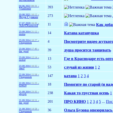
04.06.2022
09:31 »
393
Vladimir
19.08.2021
10:12 »
273
Федя Сумкин
17.07.2020
16:32 »
11
Как доба
AdelDiamond
23.09.2014
21:12 »
14
Катана катанушка
mutna
23.09.2014
18:27 »
4
Посмотрите видео жуткого
Chugunenok
23.09.2014
17:40 »
39
душа просится танцевать
das_good
23.09.2014
12:14 »
13
Где в Краснодаре есть о
molod
23.09.2014
10:32 »
53
случай из жизни
1
2
лёва7
22.09.2014
15:58 »
147
катана
1
2
3
4
Chugunenok
22.09.2014
15:23 »
18
Помогите по старой (и над
029029
21.09.2014
23:35 »
238
Какая то грустная осень
1
ghjcnjh
21.09.2014
18:51 »
201
ПРО КИНО
1
2
3
4
5
...
Пос
das_good
21.09.2014
14:58 »
36
Ольга Бузова опозорилась
Chugunenok