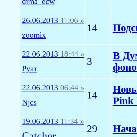
dima_ecw
26.06.2013
11:06 »
14
Подс
zoomix
22.06.2013
18:44 »
В Ду
3
фоно
Руат
22.06.2013
06:44 »
Новы
14
Pink 
Njcs
19.06.2013
11:34 »
29
Нача
Catcher