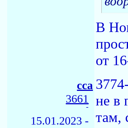
воо
В Но
прост
от 16
3774
сса
3661
не в 
-
там, 
15.01.2023 -