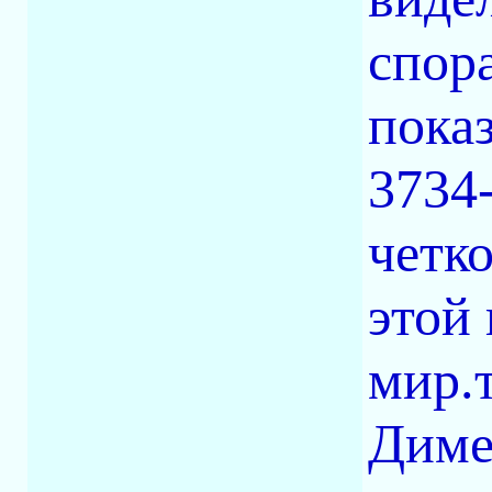
спор
показ
3734
четко
этой
мир.т
Диме