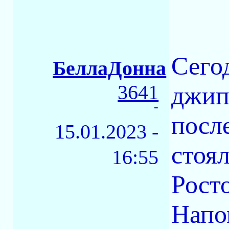
Сего
БеллаДонна
3641
джип
-
посл
15.01.2023 -
стоя
16:55
Росто
Напо