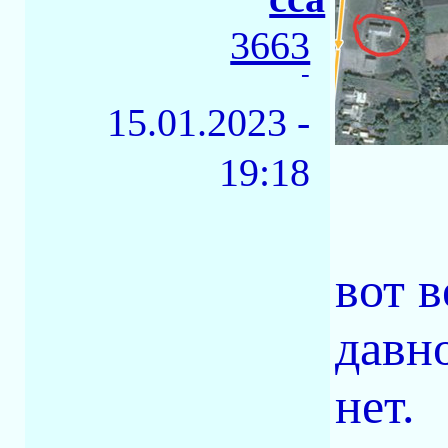
3663
-
15.01.2023 -
19:18
вот в
давн
нет.