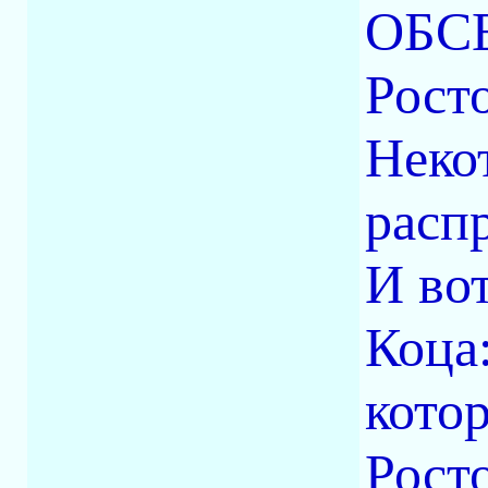
ОБСЕ
Росто
Неко
расп
И во
Коца
кото
Рост