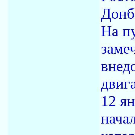
Донб
На п
заме
внед
двига
12 я
нача