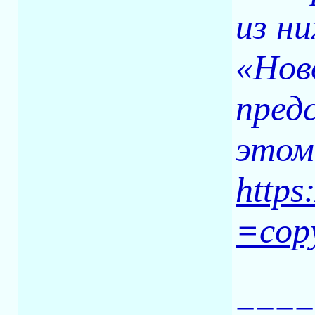
из н
«Нов
пред
этом
https
=cop
====