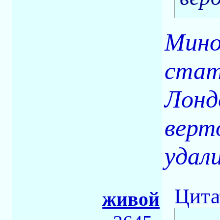
Мино
стат
Лонд
верт
удал
Цита
живой