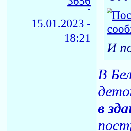
3656
-
15.01.2023 -
18:21
И п
В Бе
дето
в зд
пост