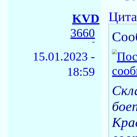
Цита
KVD
3660
Соо
-
15.01.2023 -
18:59
Скл
бое
Кра