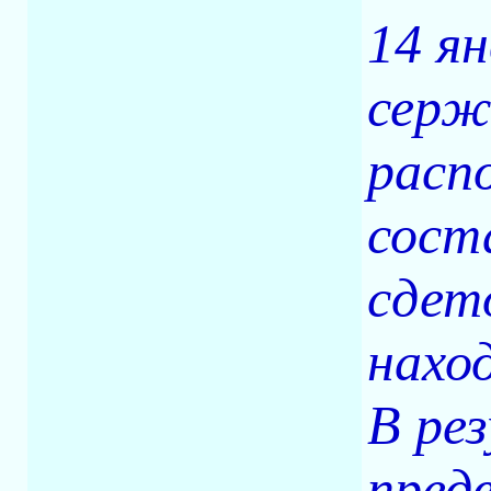
14 я
серж
расп
сост
сдет
нахо
В ре
пред