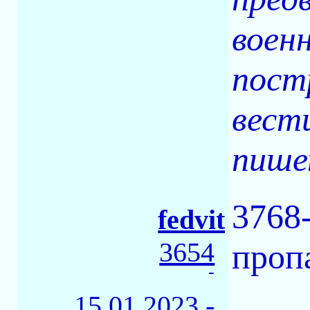
воен
пост
вест
пише
3768
fedvit
3654
проп
-
15.01.2023 -