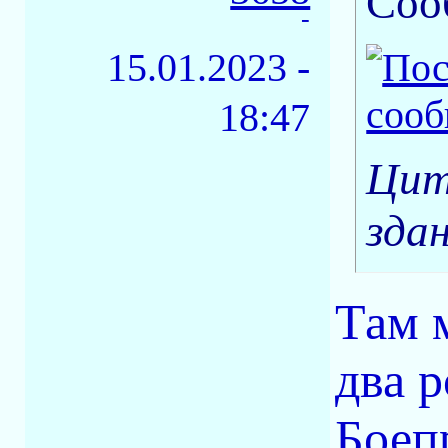
Соо
-
15.01.2023 -
18:47
Цит
зда
Там 
два 
Боеп