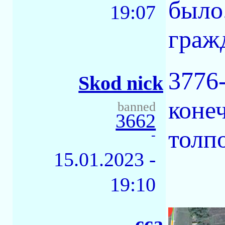
было
19:07
граж
3776-
Skod nick
коне
banned
3662
толпо
-
15.01.2023 -
19:10
сса