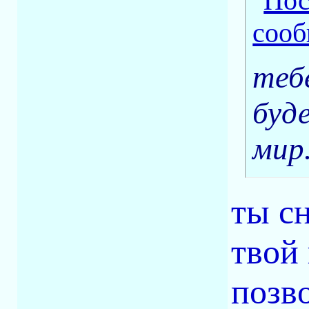
теб
буд
мир
ты сн
твой
позв