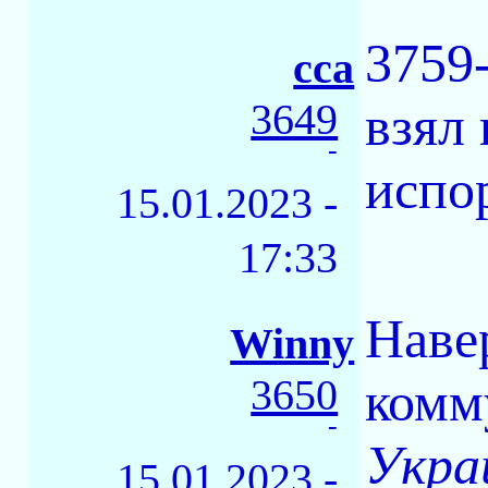
3759
сса
3649
взял
-
испо
15.01.2023 -
17:33
Наве
Winny
3650
комму
-
Укра
15.01.2023 -