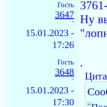
3761
Гость
3647
Ну в
-
"лопн
15.01.2023 -
17:26
.
Гость
3648
Цита
-
15.01.2023 -
Соо
17:30