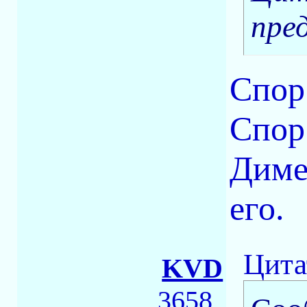
пре
Спор
Спор 
Диме
его.
Цита
KVD
3658