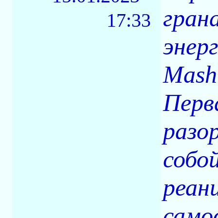
гран
17:33
энер
Mash
Перв
разо
собо
реан
само