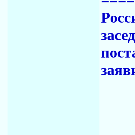
====
Росс
засе
пост
заяв