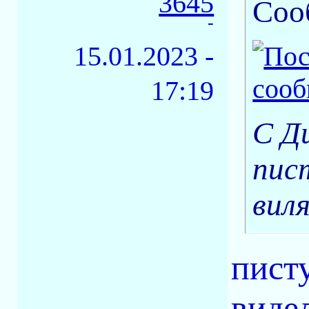
3645
Соо
-
15.01.2023 -
17:19
С Д
пис
вил
писту
виде