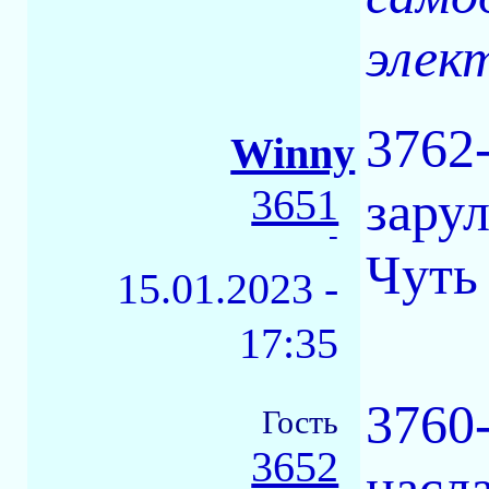
элек
3762-
Winny
3651
зару
-
Чуть
15.01.2023 -
17:35
3760
Гость
3652
насл