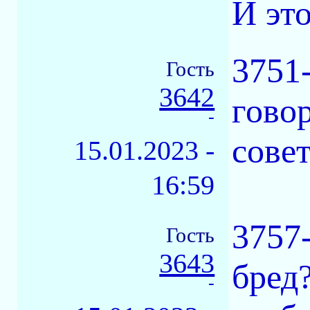
И это
3751
Гость
3642
гово
-
сове
15.01.2023 -
16:59
3757
Гость
3643
бред
-