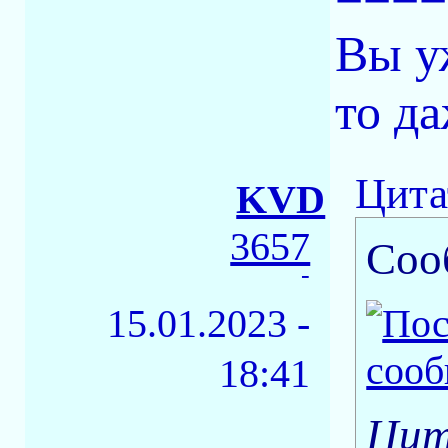
Вы у
то д
Цита
KVD
3657
Соо
-
15.01.2023 -
18:41
Цит