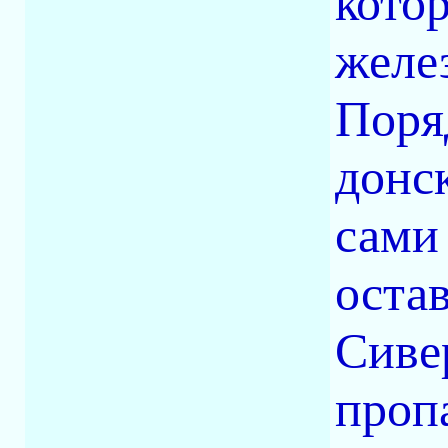
котор
желе
Поря
донс
сами
оста
Сиве
проп