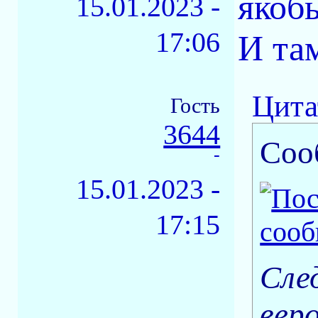
якоб
15.01.2023 -
17:06
И та
Цита
Гость
3644
Соо
-
15.01.2023 -
17:15
Сле
вер