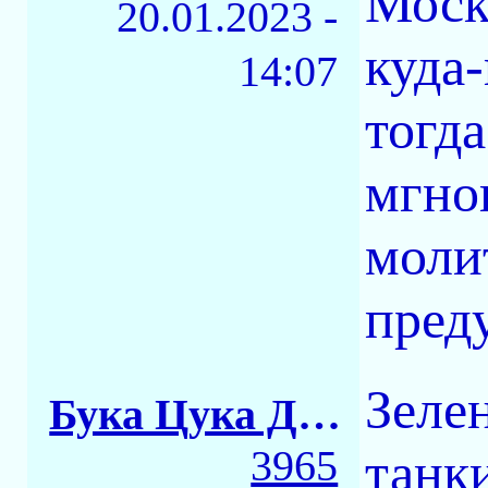
Моск
20.01.2023 -
куда-
14:07
тогд
мгно
моли
пред
Зеле
Бука Цука Димка
3965
танк