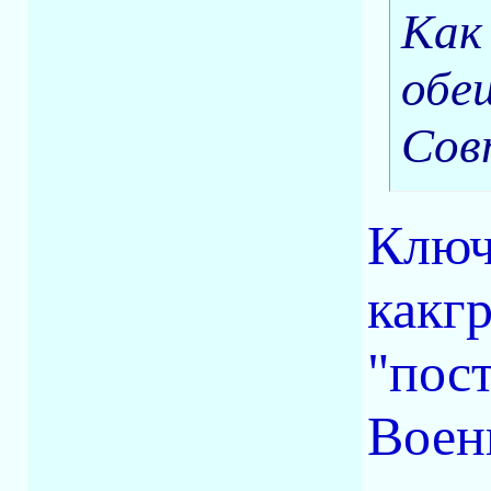
Как
обе
Сов
Ключ
какгр
"пост
Воен