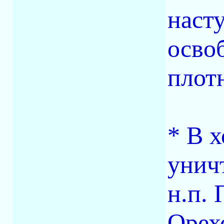
насту
осво
плот
* В 
унич
н.п. 
Орех