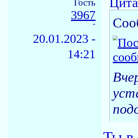
Цита
Гость
3967
Соо
-
20.01.2023 -
14:21
Вче
уст
под
Ты в