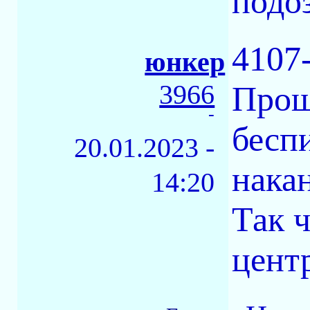
подо
4107
юнкер
3966
Прош
-
бесп
20.01.2023 -
нака
14:20
Так 
цент