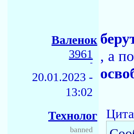
беру
Валенок
3961
, а п
-
осво
20.01.2023 -
13:02
Цита
Технолог
banned
Соо