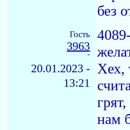
без о
4089
Гость
3963
желат
-
Хех, 
20.01.2023 -
13:21
счит
грят
нам 