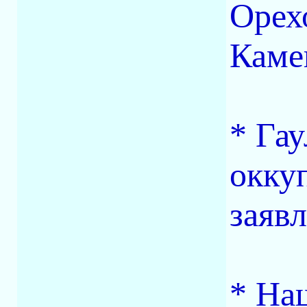
Орех
Каме
* Гау
окку
заявл
* На