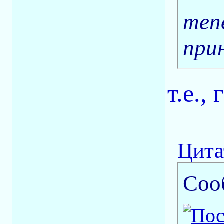
теп
при
т.е.,
Цита
Соо