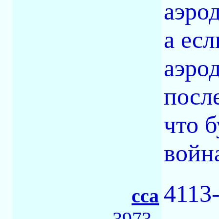
аэро
а есл
аэро
посл
что б
войн
4113
сса
3973