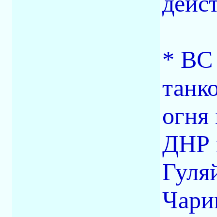
дейс
* ВС
танк
огня
ДНР 
Гуля
Чари