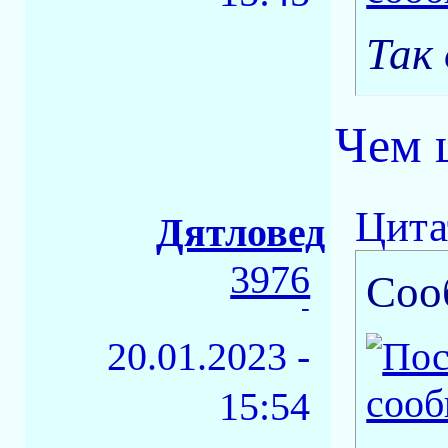
Так 
Чем 
Цита
Дятловед
3976
Соо
-
20.01.2023 -
15:54