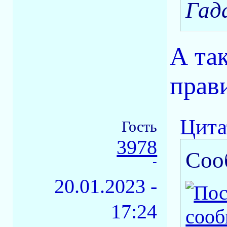
Гад
А та
прав
Цита
Гость
3978
Соо
-
20.01.2023 -
17:24