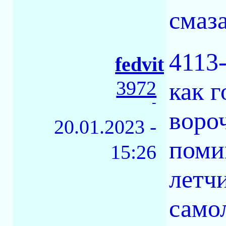
смаза
4113-
fedvit
3972
как 
-
вороч
20.01.2023 -
помим
15:26
летч
само