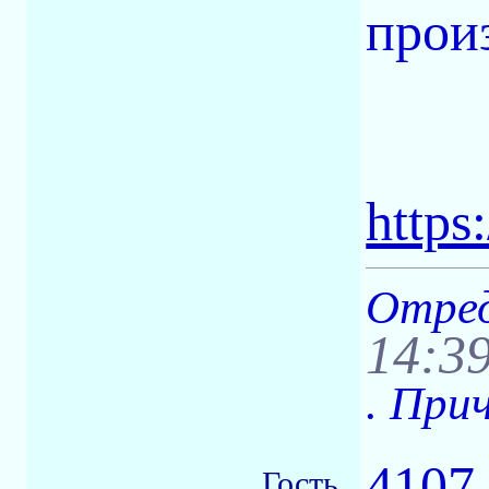
прои
https
Отред
14:3
. При
4107
Гость