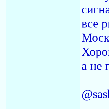
сигн
все 
Моск
Хоро
а не 
@sas