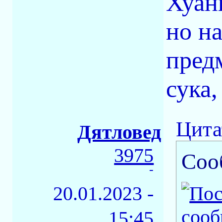
Хуани
но н
предм
сука,
Цита
Дятловед
3975
Соо
-
20.01.2023 -
15:45