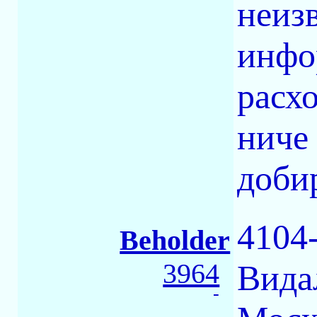
неиз
инфо
расх
ниче
добир
4104-
Beholder
3964
Вида
-