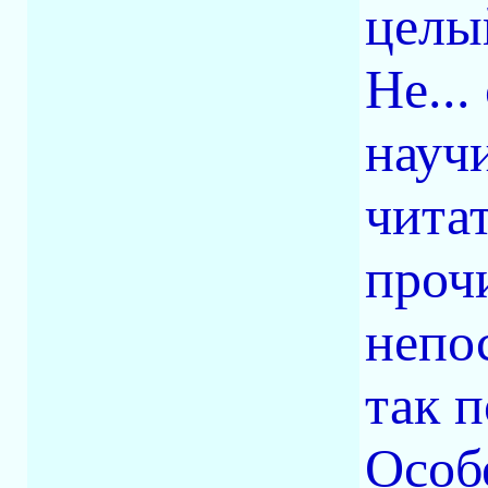
целы
Не...
науч
чита
проч
непо
так 
Особ