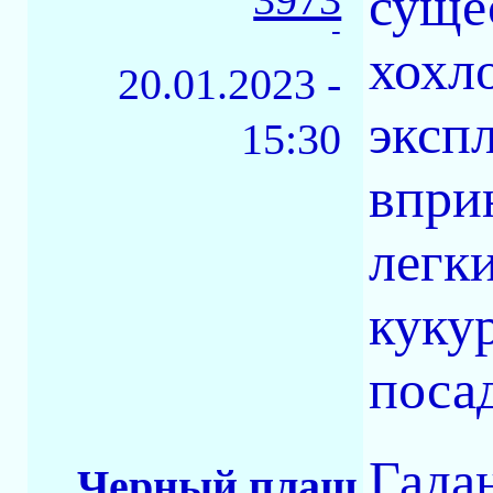
суще
-
хохл
20.01.2023 -
эксп
15:30
впри
легки
куку
поса
Гада
Черный плащ