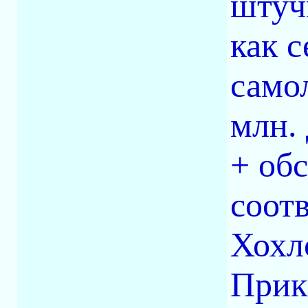
штуч
как с
само
млн. 
+ об
соот
Хохл
Прик