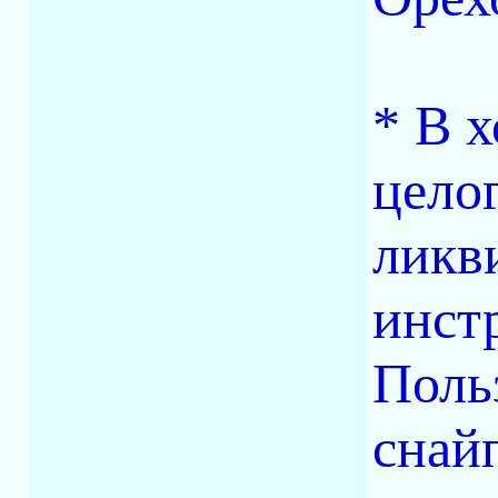
* В 
цело
ликв
инст
Поль
снай