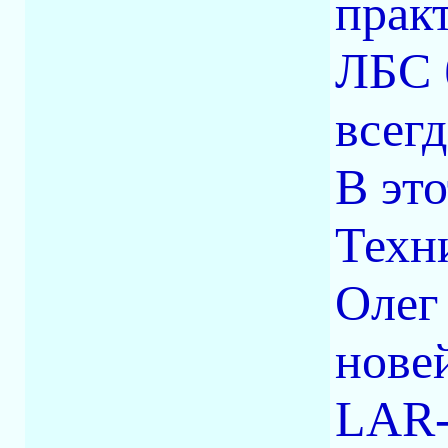
прак
ЛБС 
всегд
В это
Техн
Олег
нове
LАR-