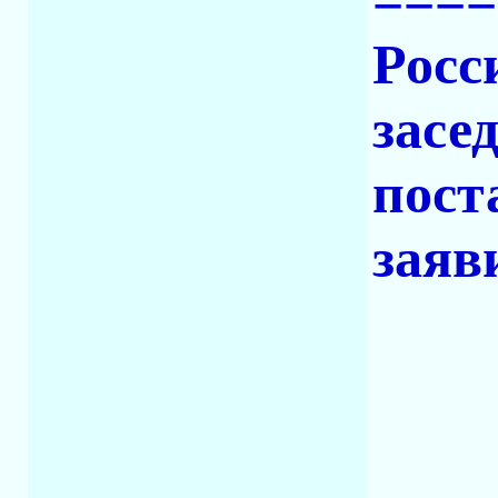
====
Росс
засе
пост
заяв