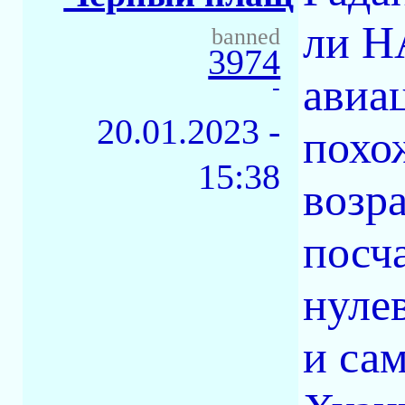
ли Н
banned
3974
авиа
-
20.01.2023 -
похо
15:38
возр
посч
нуле
и са