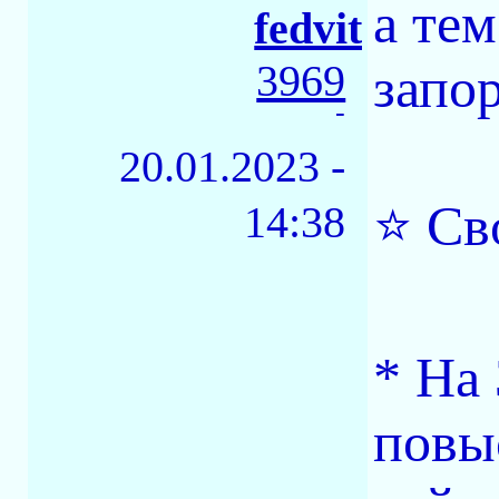
а те
fedvit
3969
запо
-
20.01.2023 -
⭐️ С
14:38
* На
повы