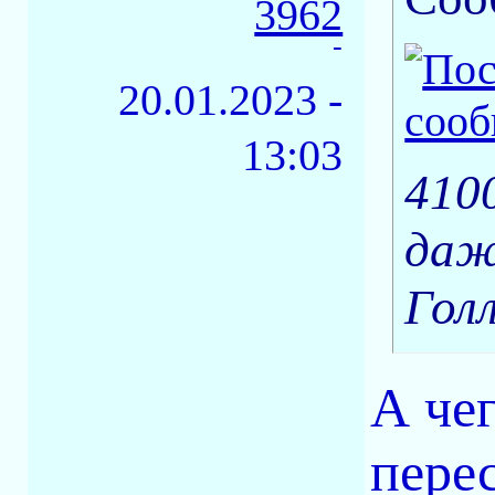
3962
-
20.01.2023 -
13:03
410
даж
Гол
А чег
пере