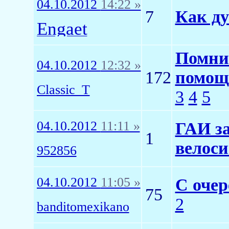
04.10.2012
14:22 »
7
Как ду
Engaet
Помни
04.10.2012
12:32 »
172
помощь
Classic_T
3
4
5
04.10.2012
11:11 »
ГАИ за
1
велоси
952856
04.10.2012
11:05 »
С очер
75
2
banditomexikano