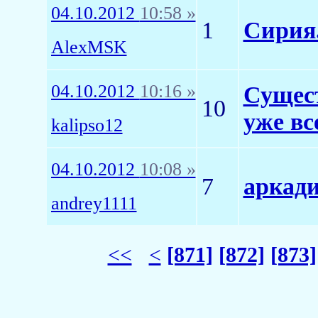
04.10.2012
10:58 »
1
Сирия
AlexMSK
04.10.2012
10:16 »
Сущест
10
уже вс
kalipso12
04.10.2012
10:08 »
7
аркади
andrey1111
<<
<
[871]
[872]
[873]