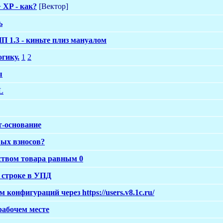
 XP - как?
[Вектор]
ь
П 1.3 - киньте плиз мануалом
гику.
1
2
ы
L
т-основание
вых взносов?
ством товара равным 0
 строке в УПД
 конфигураций через https://users.v8.1c.ru/
рабочем месте