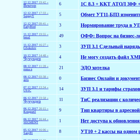
12.12.2017
19:42 »
6
1С 8.3 + ККТ АТОЛ 30Ф +
Вектор
12.12.2017
17:33 »
5
Обмет УТ11-БП3 изменит
SergeyY
12.12.2017
09:41 »
3
Нормирование труда в УП
EarlyBird
11.12.2017
19:55 »
49
ОФФ: Вопрос на бизнес-ло
bma1
11.12.2017
16:27 »
3
ЗУП 3.1 Сдельный наряд
GSokolov
10.12.2017
14:48 »
4
Не могу создать файл XM
Чучундер
08.12.2017
11:28 »
21
ЭДО хотелка
roma n
08.12.2017
03:38 »
0
Бизнес Онлайн и докумен
airis
07.12.2017
13:34 »
14
ЗУП 3.1 и тарифы страхо
US1C
06.12.2017
23:58 »
11
ТиС реализации с количе
Чучундер
06.12.2017
20:15 »
9
Тип квартиры в адресной
Кондрат2
06.12.2017
16:44 »
1
Нет доступа к обновлениям
SEGMENT
05.12.2017
16:06 »
8
УТ10 + 2 кассы на одном 
Sany81