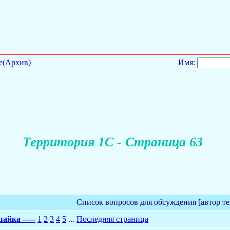
е(Архив)
Имя:
Территория 1С - Страница 63
Список вопросов для обсуждения [автор т
айка -----
1
2
3
4
5
...
Последняя страница