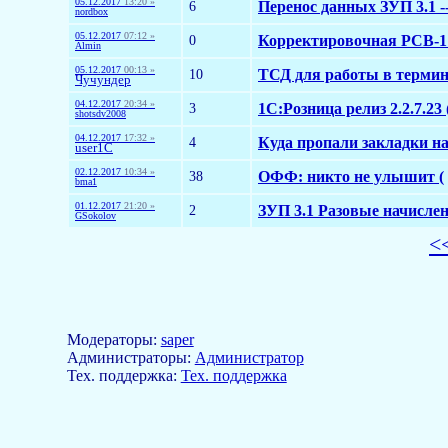
05.12.2017
13:20 »
6
Перенос данных ЗУП 3.1 -
nordbox
05.12.2017
07:12 »
0
Корректировочная РСВ-1 
Almin
05.12.2017
00:13 »
10
ТСД для работы в термин
Чучундер
04.12.2017
20:34 »
3
1С:Розница релиз 2.2.7.23
shotsdv2008
04.12.2017
17:32 »
4
Куда пропали закладки н
user1C
02.12.2017
10:34 »
38
ОФФ: никто не улышит (
bma1
01.12.2017
21:20 »
2
ЗУП 3.1 Разовые начисле
GSokolov
<
Модераторы:
saper
Aдминистраторы:
Администратор
Тех. поддержка:
Тех. поддержка