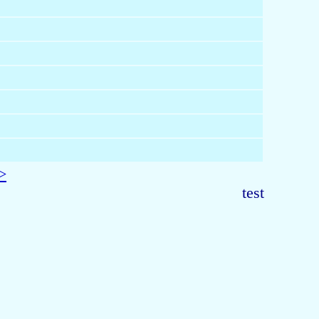
>
test