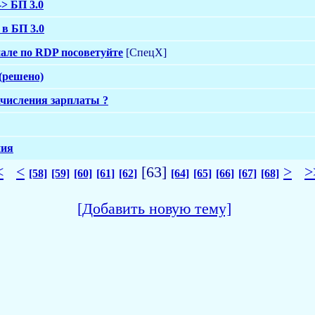
-> БП 3.0
в БП 3.0
але по RDP посоветуйте
[СпецХ]
 (решено)
ачисления зарплаты ?
ния
<
<
[63]
>
>
[58]
[59]
[60]
[61]
[62]
[64]
[65]
[66]
[67]
[68]
[Добавить новую тему]