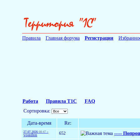
Правила
Главная форума
Регистрация
Избранно
Работа
Правила Т1С
FAQ
Сортировка:
Дата-время
Re:
27.07.2026
08:47 »
652
----- Попрош
vostdnn