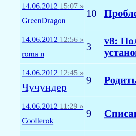
14.06.2012
15:07 »
10
Пробле
GreenDragon
14.06.2012
12:56 »
v8: По
3
устано
roma n
14.06.2012
12:45 »
9
Родить
Чучундер
14.06.2012
11:29 »
9
Списан
Coollerok