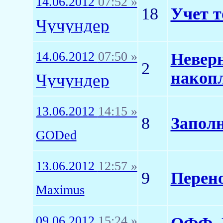
14.06.2012
07:52 »
18
Учет 
Чучундер
14.06.2012
07:50 »
Неверн
2
накоп
Чучундер
13.06.2012
14:15 »
8
Заполн
GODed
13.06.2012
12:57 »
9
Перено
Maximus
09.06.2012
15:24 »