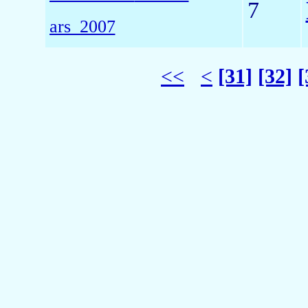
7
ars_2007
<<
<
[31]
[32]
[