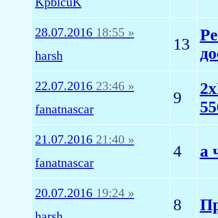
KpblcuK
28.07.2016
18:55 »
Ре
13
до
harsh
22.07.2016
23:46 »
2x
9
55
fanatnascar
21.07.2016
21:40 »
4
а 
fanatnascar
20.07.2016
19:24 »
8
Пр
harsh