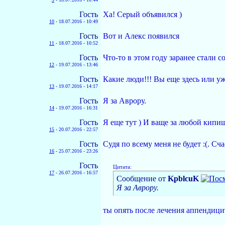
Гость
Ха! Серый объявился )
10
-
18.07.2016 - 10:49
Гость
Вот и Алекс появился
11
-
18.07.2016 - 10:52
Гость
Что-то в этом году заранее стали с
12
-
19.07.2016 - 13:46
Гость
Какие люди!!! Вы еще здесь или уже
13
-
19.07.2016 - 14:17
Гость
Я за Аврору.
14
-
19.07.2016 - 16:31
Гость
Я еще тут ) И ваще за любой кипиш
15
-
20.07.2016 - 22:57
Гость
Судя по всему меня не будет :(. Сч
16
-
25.07.2016 - 23:26
Гость
Цитата:
17
-
26.07.2016 - 16:57
Сообщение от
KpblcuK
Я за Аврору.
ты опять после лечения аппендиц