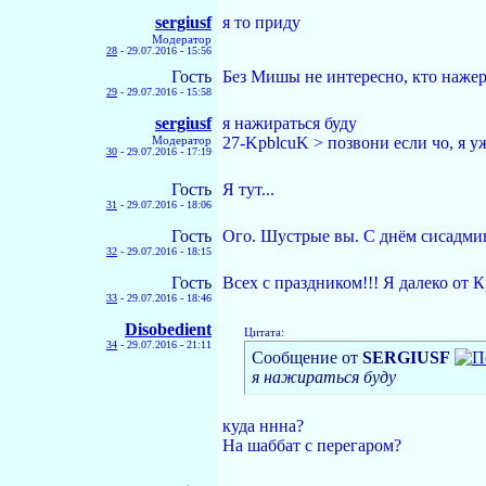
sergiusf
я то приду
Модератор
28
-
29.07.2016 - 15:56
Гость
Без Мишы не интересно, кто нажер
29
-
29.07.2016 - 15:58
sergiusf
я нажираться буду
Модератор
27-KpblcuK > позвони если чо, я у
30
-
29.07.2016 - 17:19
Гость
Я тут...
31
-
29.07.2016 - 18:06
Гость
Ого. Шустрые вы. С днём сисадмин
32
-
29.07.2016 - 18:15
Гость
Всех с праздником!!! Я далеко от 
33
-
29.07.2016 - 18:46
Disobedient
Цитата:
34
-
29.07.2016 - 21:11
Сообщение от
SERGIUSF
я нажираться буду
куда ннна?
На шаббат с перегаром?