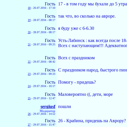
Гость
17 - в том году мы бухали до 5 утра.
18
-
26.07.2016 - 17:10
Гость
так что, во сколько на авроре.
19
-
28.07.2016 - 08:17
Гость
я буду уже с 6-6.30
20
-
28.07.2016 - 08:17
Гость
Усть-Лабинск : как всегда после 18
21
-
28.07.2016 - 09:25
Всех с наступающим!!! Адекватног
Гость
Всех с праздником
22
-
29.07.2016 - 08:42
Гость
С праздником народ, быстрого пинг
23
-
29.07.2016 - 09:23
Гость
Помогу - придешь?
24
-
29.07.2016 - 10:17
Гость
Маловероятно ((, дети, море
25
-
29.07.2016 - 12:47
sergiusf
пошли
Модератор
26
-
29.07.2016 - 14:52
Гость
26 - Крабина, придешь на Аврору? 
27
-
29.07.2016 - 15:47