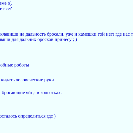
ме ((.
е все?
с клавиши на дальность бросали, уже и камешки той нет( где на
мыши для дальних бросков принесу ;-)
добные роботы
кидать человеческие руки.
 бросающие яйца в колготках.
 осталось определиться где )