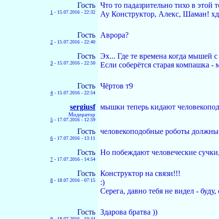
Гость
Что то падазрительно тихо в этой те
1
-
15.07.2016 - 22:32
Ау Конструктор, Алекс, Шаман! хд
Гость
Аврора?
2
-
15.07.2016 - 22:40
Гость
Эх... Где те времена когда мышей 
3
-
15.07.2016 - 22:50
Если соберётся старая компашка - 
Гость
Чёртов т9
4
-
15.07.2016 - 22:54
sergiusf
мышки теперь кидают человекопо
Модератор
5
-
17.07.2016 - 12:59
Гость
человекоподобные роботы должны 
6
-
17.07.2016 - 13:11
Гость
Но побеждают человеческие сучки,
7
-
17.07.2016 - 14:54
Гость
Конструктор на связи!!!
8
-
18.07.2016 - 07:15
:)
Серега, давно тебя не видел - буду,
Гость
Здарова братва ))
9
-
18.07.2016 - 10:44