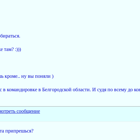
обираться.
 там? :)))
ь кроме.. ну вы поняли )
ас в командировке в Белгородской области. И судя по всему до ко
ита припрешься?