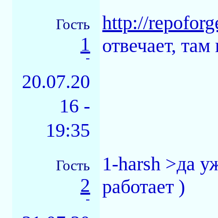
http://repofor
Гость
1
отвечает, там
-
20.07.20
16 -
19:35
1-harsh >да у
Гость
2
работает )
-