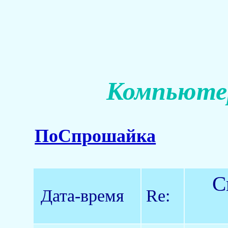
Компьютер
ПоСпрошайка
С
Дата-время
Re: