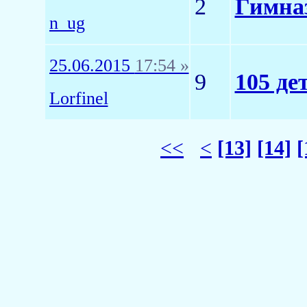
2
Гимна
n_ug
25.06.2015
17:54 »
9
105 де
Lorfinel
<<
<
[13]
[14]
[