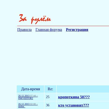
Правила
Главная форума
Регистрация
Дата-время
Re:
26.12.2013
07:44 »
25
кропоткина 50???
INKVIZITOR2
26.12.2013
02:00 »
36
кто установит???
drifter_