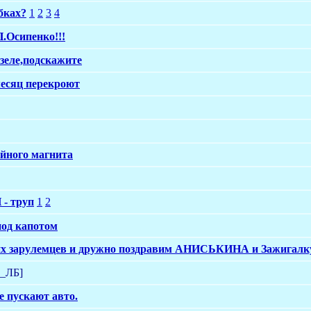
бках?
1
2
3
4
.Осипенко!!!
азеле,подскажите
месяц перекроют
ейного магнита
 - труп
1
2
под капотом
их зарулемцев и дружно поздравим АНИСЬКИНА и Зажигалку!
_ЛБ]
е пускают авто.