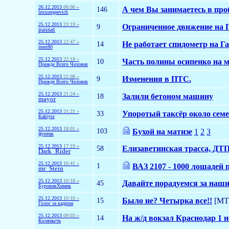
26.12.2013
00:00 »
146
А чем Вы занимаетесь в про
lexxsergeevich
25.12.2013
23:19 »
9
Ограниченное движение на П
passat
25.12.2013
22:47 »
14
Не работает спидометр на Г
meri80
25.12.2013
22:18 »
10
Часть полины осипенко на 
Прежде Всего Человек
25.12.2013
22:08 »
9
Изменения в ПТС.
Прежде Всего Человек
25.12.2013
21:24 »
18
Залили бетоном машину
mayor
25.12.2013
21:21 »
33
Упоротый таксёр около сем
Kaktyss
25.12.2013
18:01 »
103
Бухой на матизе
1
2
3
фунтик
25.12.2013
17:19 »
58
Елизаветинская трасса, ДТП
Dark_Rider
25.12.2013
16:41 »
1
ВАЗ 2107 - 1000 лошадей 
mr_Stein
25.12.2013
10:18 »
45
Давайте порадуемся за наш
БуровикХимик
25.12.2013
10:10 »
15
Было не? Четырка все!!
[МТ
Голос за кадром
25.12.2013
09:03 »
14
На ж/д вокзал Краснодар 1 н
Колянычъ